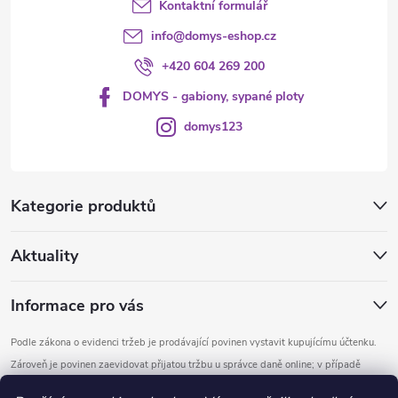
Kontaktní formulář
info
@
domys-eshop.cz
+420 604 269 200
DOMYS - gabiony, sypané ploty
domys123
Kategorie produktů
Aktuality
Informace pro vás
Podle zákona o evidenci tržeb je prodávající povinen vystavit kupujícímu účtenku.
Zároveň je povinen zaevidovat přijatou tržbu u správce daně online; v případě
technického výpadku pak nejpozději do 48 hodin.