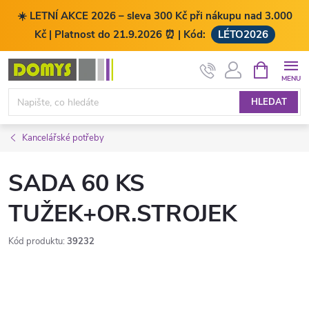
☀️ LETNÍ AKCE 2026 – sleva 300 Kč při nákupu nad 3.000
Kč | Platnost do 21.9.2026 ⏰ | Kód:
LÉTO2026
Přejít
NÁKUPNÍ
KOŠÍK
na
obsah
HLEDAT
Kancelářské potřeby
SADA 60 KS
TUŽEK+OR.STROJEK
Kód produktu:
39232