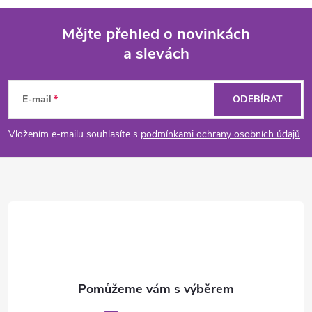
Mějte přehled o novinkách
a slevách
Z
á
E-mail
ODEBÍRAT
p
Vložením e-mailu souhlasíte s
podmínkami ochrany osobních údajů
a
t
í