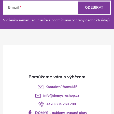
á
E-mail
ODEBÍRAT
p
Vložením e-mailu souhlasíte s
podmínkami ochrany osobních údajů
a
t
í
Kontaktní formulář
info
@
domys-eshop.cz
+420 604 269 200
DOMYS - gabiony, sypané ploty