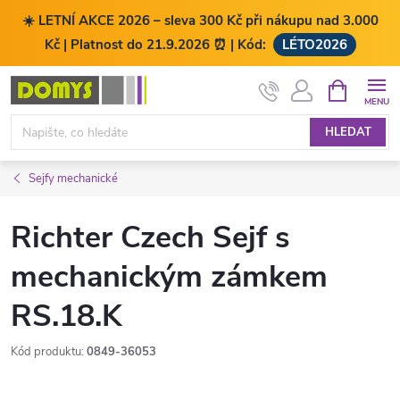
☀️ LETNÍ AKCE 2026 – sleva 300 Kč při nákupu nad 3.000
Kč | Platnost do 21.9.2026 ⏰ | Kód:
LÉTO2026
Přejít
NÁKUPNÍ
KOŠÍK
na
obsah
HLEDAT
Sejfy mechanické
Richter Czech Sejf s
mechanickým zámkem
RS.18.K
Kód produktu:
0849-36053