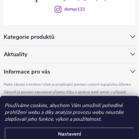
domys123
Kategorie produktů
Aktuality
Informace pro vás
Podle zákona o evidenci tržeb je prodávající povinen vystavit kupujícímu účtenku.
Zároveň je povinen zaevidovat přijatou tržbu u správce daně online; v případě
technického výpadku pak nejpozději do 48 hodin.
Používáme cookies, abychom Vám umožnili pohodlné
prohlížení webu a díky analýze provozu webu neustále
Copyright 2026
DOMYS
. Všechna práva vyhrazena.
Upravit nastavení
zlepšovali jeho funkce, výkon a použitelnost.
cookies
Nastavení
Vytvořil Shoptet