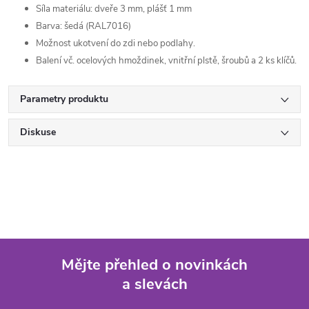
Síla materiálu: dveře 3 mm, plášť 1 mm
Barva: šedá (RAL7016)
Možnost ukotvení do zdi nebo podlahy.
Balení vč. ocelových hmoždinek,
vnitřní plstě, šroubů a 2 ks klíčů.
Parametry produktu
Diskuse
Mějte přehled o novinkách
a slevách
Z