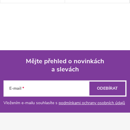
Mějte přehled o novinkách
a slevách
Z
á
E-mail
ODEBÍRAT
p
Vložením e-mailu souhlasíte s
podmínkami ochrany osobních údajů
a