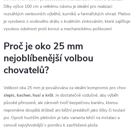
Díky výšce 100 cm a velkému návinu je ideální pro realizaci
rozsáhlých venkovních výběhů, kurníků a farmářských ohrad. Pletivo
je vyrobeno z ocelového drátu s kvalitním zinkováním, které zajišťuje
vysokou odolnost proti korozi a mechanickému poškození.
Proč je oko 25 mm
nejoblíbenější volbou
chovatelů?
Velikost oka 25 mm je považována za ideální kompromis pro chov
slepic, kachen, husí a krůt
. Je dostatečně vzdušné, aby výběh
působil přirozeně, ale zároveň tvoří bezpečnou bariéru, kterou
nepronikne dospělá drůbež ani běžní predátoři jako lišky či toulaví
psi. Oproti hustším pletivům je tato varianta lehčí na instalaci a
cenově nejvýhodnější v poměru k zastřešené ploše.