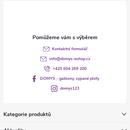
t
í
Kontaktní formulář
info
@
domys-eshop.cz
+420 604 269 200
DOMYS - gabiony, sypané ploty
domys123
Kategorie produktů