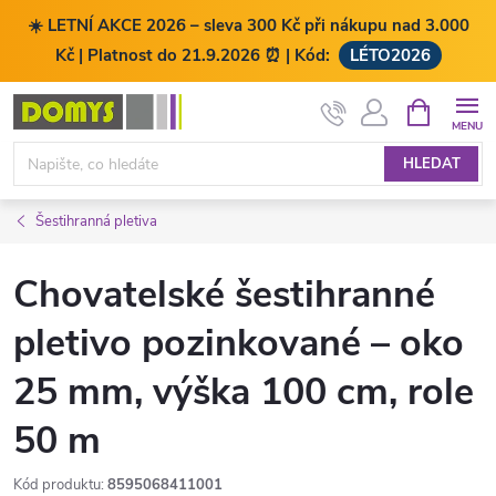
☀️ LETNÍ AKCE 2026 – sleva 300 Kč při nákupu nad 3.000
Kč | Platnost do 21.9.2026 ⏰ | Kód:
LÉTO2026
Přejít
NÁKUPNÍ
KOŠÍK
na
obsah
HLEDAT
Šestihranná pletiva
Chovatelské šestihranné
pletivo pozinkované – oko
25 mm, výška 100 cm, role
50 m
Kód produktu:
8595068411001