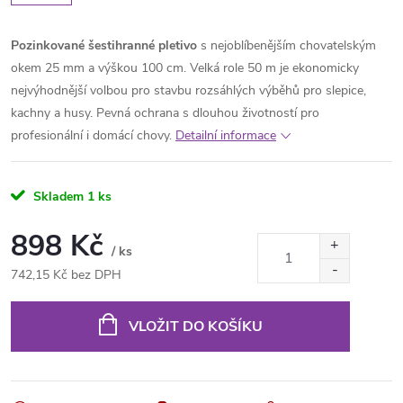
Pozinkované šestihranné pletivo
s nejoblíbenějším chovatelským
okem 25 mm a výškou 100 cm. Velká role 50 m je ekonomicky
nejvýhodnější volbou pro stavbu rozsáhlých výběhů pro slepice,
kachny a husy. Pevná ochrana s dlouhou životností pro
profesionální i domácí chovy.
Detailní informace
Skladem
1 ks
898 Kč
/ ks
742,15 Kč bez DPH
Měrná
cena:
VLOŽIT DO KOŠÍKU