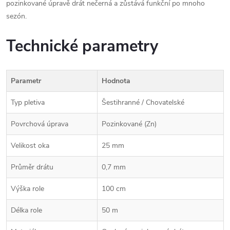
pozinkované úpravě drát nečerná a zůstává funkční po mnoho
sezón.
Technické parametry
Parametr
Hodnota
Typ pletiva
Šestihranné / Chovatelské
Povrchová úprava
Pozinkované (Zn)
Velikost oka
25 mm
Průměr drátu
0,7 mm
Výška role
100 cm
Délka role
50 m