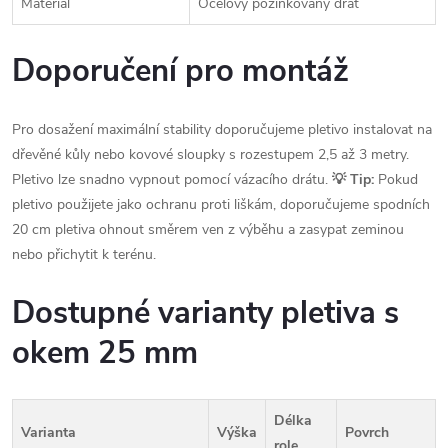
Materiál
Ocelový pozinkovaný drát
Doporučení pro montáž
Pro dosažení maximální stability doporučujeme pletivo instalovat na
dřevěné kůly nebo kovové sloupky s rozestupem 2,5 až 3 metry.
Pletivo lze snadno vypnout pomocí vázacího drátu.
💡 Tip:
Pokud
pletivo použijete jako ochranu proti liškám, doporučujeme spodních
20 cm pletiva ohnout směrem ven z výběhu a zasypat zeminou
nebo přichytit k terénu.
Dostupné varianty pletiva s
okem 25 mm
Délka
Varianta
Výška
Povrch
role