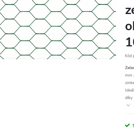
z
o
1
Kód 
Zele
mm a
zink
Ideá
díky