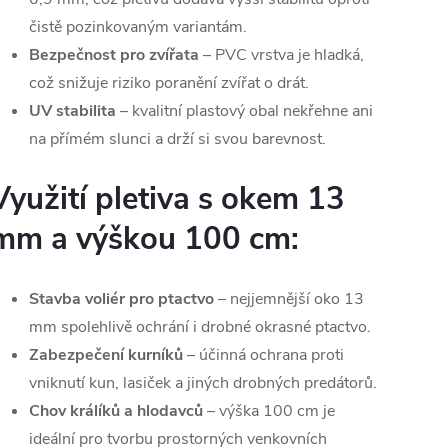
čistě pozinkovaným variantám.
Bezpečnost pro zvířata
– PVC vrstva je hladká,
což snižuje riziko poranění zvířat o drát.
UV stabilita
– kvalitní plastový obal nekřehne ani
na přímém slunci a drží si svou barevnost.
Využití pletiva s okem 13
mm a výškou 100 cm:
Stavba voliér pro ptactvo
– nejjemnější oko 13
mm spolehlivě ochrání i drobné okrasné ptactvo.
Zabezpečení kurníků
– účinná ochrana proti
vniknutí kun, lasiček a jiných drobných predátorů.
Chov králíků a hlodavců
– výška 100 cm je
ideální pro tvorbu prostorných venkovních