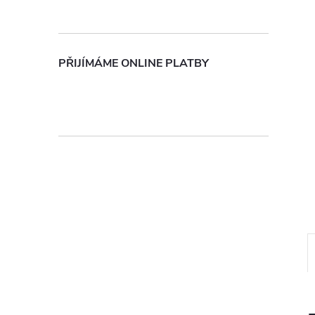
n
e
PŘIJÍMÁME ONLINE PLATBY
l