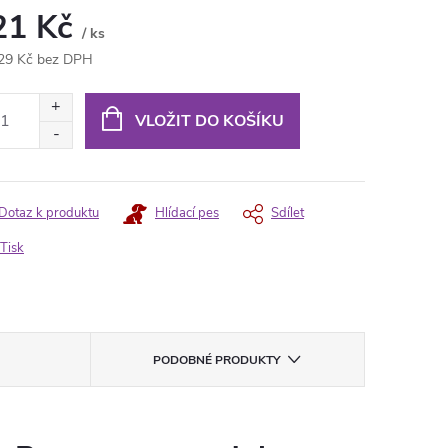
21 Kč
/ ks
29 Kč bez DPH
ná
:
VLOŽIT DO KOŠÍKU
Dotaz k produktu
Hlídací pes
Sdílet
Tisk
PODOBNÉ PRODUKTY