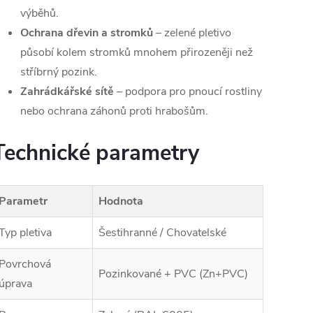
výběhů.
Ochrana dřevin a stromků
– zelené pletivo
působí kolem stromků mnohem přirozeněji než
stříbrný pozink.
Zahrádkářské sítě
– podpora pro pnoucí rostliny
nebo ochrana záhonů proti hrabošům.
Technické parametry
Parametr
Hodnota
Typ pletiva
Šestihranné / Chovatelské
Povrchová
Pozinkované + PVC (Zn+PVC)
úprava