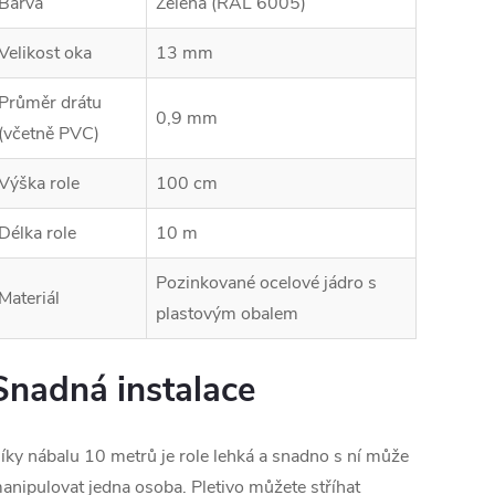
Barva
Zelená (RAL 6005)
Velikost oka
13 mm
Průměr drátu
0,9 mm
(včetně PVC)
Výška role
100 cm
Délka role
10 m
Pozinkované ocelové jádro s
Materiál
plastovým obalem
Snadná instalace
íky nábalu 10 metrů je role lehká a snadno s ní může
anipulovat jedna osoba. Pletivo můžete stříhat