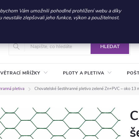
 sleva 300 Kč při nákupu nad 3.000 Kč | Platnost do 21.9.2026 
abychom Vám umožnili pohodlné prohlížení webu a díky
neustále zlepšovali jeho funkce, výkon a použitelnost.
+420 604 269 200
Vrácení a reklamace zboží
Podmínky ochrany osobních údajů
Real
HLEDAT
VĚTRACÍ MŘÍŽKY
PLOTY A PLETIVA
POŠ
hranná pletiva
Chovatelské šestihranné pletivo zelené Zn+PVC – oko 13 
C
š