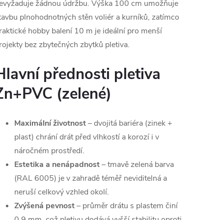
evyžaduje žádnou údržbu. Výška 100 cm umožňuje
tavbu plnohodnotných stěn voliér a kurníků, zatímco
raktické hobby balení 10 m je ideální pro menší
rojekty bez zbytečných zbytků pletiva.
Hlavní přednosti pletiva
Zn+PVC (zelené)
Maximální životnost
– dvojitá bariéra (zinek +
plast) chrání drát před vlhkostí a korozí i v
náročném prostředí.
Estetika a nenápadnost
– tmavě zelená barva
(RAL 6005) je v zahradě téměř neviditelná a
neruší celkový vzhled okolí.
Zvýšená pevnost
– průměr drátu s plastem činí
0,9 mm, což pletivu dodává vyšší stabilitu oproti