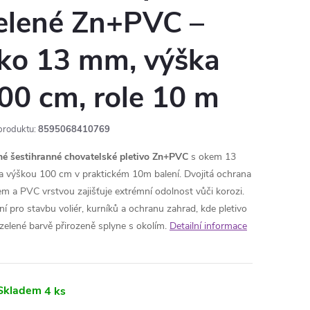
elené Zn+PVC –
ko 13 mm, výška
00 cm, role 10 m
produktu:
8595068410769
né šestihranné chovatelské pletivo Zn+PVC
s okem 13
 výškou 100 cm v praktickém 10m balení. Dvojitá ochrana
em a PVC vrstvou zajišťuje extrémní odolnost vůči korozi.
lní pro stavbu voliér, kurníků a ochranu zahrad, kde pletivo
 zelené barvě přirozeně splyne s okolím.
Detailní informace
Skladem
4 ks