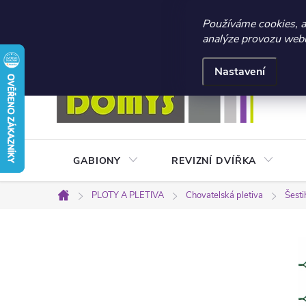
☀️ LETNÍ AKCE 2026 –
Používáme cookies, 
analýze provozu webu 
Přejít
Doprava a platba
Kontakty
Obchodní podmínky
na
Nastavení
obsah
GABIONY
REVIZNÍ DVÍŘKA
PLOTY A PLETIVA
Chovatelská pletiva
Šesti
Domů
P
o