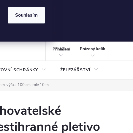
⏰ | Kód:
LÉTO2026
Souhlasím
izace gabionů - inspirujte se!
Kalkulačka gabionu 10x10 cm
CZK
NÁKUPNÍ
KOŠÍK
Prázdný košík
Přihlášení
TOVNÍ SCHRÁNKY
ŽELEZÁŘSTVÍ
TREZOR
mm, výška 100 cm, role 10 m
hovatelské
estihranné pletivo