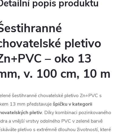
Detailní popis produktu
Šestihranné
chovatelské pletivo
Zn+PVC – oko 13
mm, v. 100 cm, 10 m
elené šestihranné chovatelské pletivo Zn+PVC s
kem 13 mm představuje
špičku v kategorii
hovatelských pletiv
. Díky kombinaci pozinkovaného
ádra a vnější vrstvy odolného PVC v zelené barvě
ískáváte pletivo s extrémně dlouhou životností, které