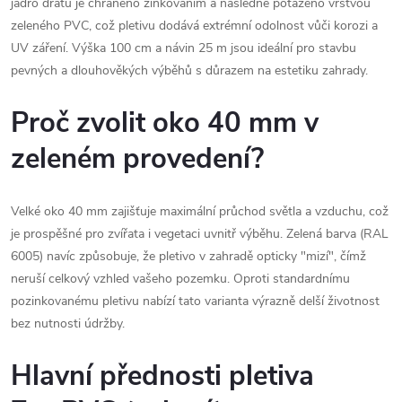
jádro drátu je chráněno zinkováním a následně potaženo vrstvou
zeleného PVC, což pletivu dodává extrémní odolnost vůči korozi a
UV záření. Výška 100 cm a návin 25 m jsou ideální pro stavbu
pevných a dlouhověkých výběhů s důrazem na estetiku zahrady.
Proč zvolit oko 40 mm v
zeleném provedení?
Velké oko 40 mm zajišťuje maximální průchod světla a vzduchu, což
je prospěšné pro zvířata i vegetaci uvnitř výběhu. Zelená barva (RAL
6005) navíc způsobuje, že pletivo v zahradě opticky "mizí", čímž
neruší celkový vzhled vašeho pozemku. Oproti standardnímu
pozinkovanému pletivu nabízí tato varianta výrazně delší životnost
bez nutnosti údržby.
Hlavní přednosti pletiva