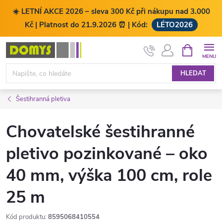
☀️ LETNÍ AKCE 2026 – sleva 300 Kč při nákupu nad 3.000
Kč | Platnost do 21.9.2026 ⏰ | Kód:
LÉTO2026
Přejít
NÁKUPNÍ
KOŠÍK
na
obsah
HLEDAT
Šestihranná pletiva
Chovatelské šestihranné
pletivo pozinkované – oko
40 mm, výška 100 cm, role
25 m
Kód produktu:
8595068410554