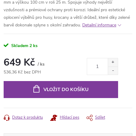
mm a výškou 100 cm v roli 25 m. Spojuje výhody největší
vzdušnosti a prémiové ochrany proti korozi. Ideální pro estetické
oplocení výběhů pro husy, krocany a větší drůbež, které díky zelené
barvě dokonale splyne s okolní zahradou.
Detailní informace
Skladem
2 ks
649 Kč
/ ks
536,36 Kč bez DPH
Měrná
cena:
VLOŽIT DO KOŠÍKU
Dotaz k produktu
Hlídací pes
Sdílet