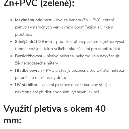
Zn+PVC (zelené):
Maximální odolnost
– dvojitá bariéra (Zn + PVC) chrání
pletivo i v náročných venkovních podmínkách a vlhkém
prostředí.
Silnější drát 0,9 mm
– průměr drátu s plastem zajišťuje vyšší
tuhost, což je u takto velkého oka zásadní pro stabilitu plotu.
Bezúdržbovost
– pletivo nečerná, nekoroduje a nevyžaduje
žádné dodatečné nátěry.
Hladký povrch
– PVC vrstva je bezpečná pro zvířata, nehrozí
poranění o ostré hrany drátu.
UV stabilita
– kvalitní plastový obal je barevně stálý a
nekřehne ani při dlouhodobém vystavení slunci.
Využití pletiva s okem 40
mm: