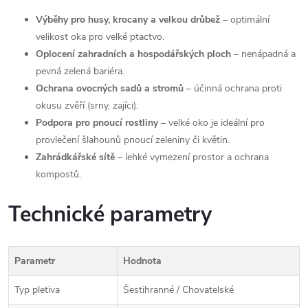
Výběhy pro husy, krocany a velkou drůbež
– optimální
velikost oka pro velké ptactvo.
Oplocení zahradních a hospodářských ploch
– nenápadná a
pevná zelená bariéra.
Ochrana ovocných sadů a stromů
– účinná ochrana proti
okusu zvěří (srny, zajíci).
Podpora pro pnoucí rostliny
– velké oko je ideální pro
provlečení šlahounů pnoucí zeleniny či květin.
Zahrádkářské sítě
– lehké vymezení prostor a ochrana
kompostů.
Technické parametry
Parametr
Hodnota
Typ pletiva
Šestihranné / Chovatelské