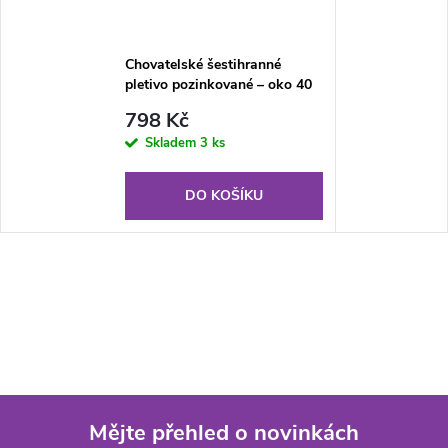
Chovatelské šestihranné
pletivo pozinkované – oko 40
mm, výška 100 cm, role 50 m
798 Kč
Skladem
3 ks
DO KOŠÍKU
Mějte přehled o novinkách