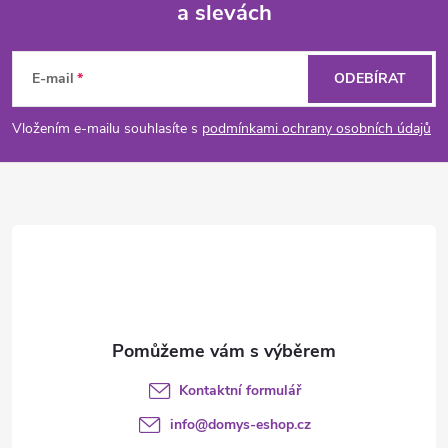
a slevách
Z
á
E-mail
ODEBÍRAT
p
Vložením e-mailu souhlasíte s
podmínkami ochrany osobních údajů
a
t
í
Kontaktní formulář
info
@
domys-eshop.cz