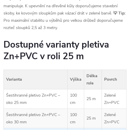
manipuluje. K upevnění na dřevěné kůly doporučujeme stavební
skoby, ke kovovým sloupkům pak vázací drát v zelené barvě.
💡 Tip:
Pro maximální stabilitu u výběhů pro velkou drůbež doporučujeme
rozteč sloupků 2,5 až 3 metry.
Dostupné varianty pletiva
Zn+PVC v roli 25 m
Délka
Varianta
Výška
Povrch
role
Šestihranné pletivo Zn+PVC –
100
Zelené
25 m
oko 25 mm
cm
Zn+PVC
Šestihranné pletivo Zn+PVC –
100
Zelené
25 m
oko 30 mm
cm
Zn+PVC