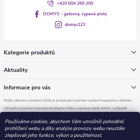
+420 604 269 200
DOMYS - gabiony, sypané ploty
domys123
Kategorie produktů
Aktuality
Informace pro vás
Podle zákona o evidenci tržeb je prodávající povinen vystavit kupujícímu účtenku.
Zároveň je povinen zaevidovat přijatou tržbu u správce daně online; v případě
technického výpadku pak nejpozději do 48 hodin.
Používáme cookies, abychom Vám umožnili pohodlné
prohlížení webu a díky analýze provozu webu neustále
Copyright 2026
DOMYS
. Všechna práva vyhrazena.
Upravit nastavení
zlepšovali jeho funkce, výkon a použitelnost.