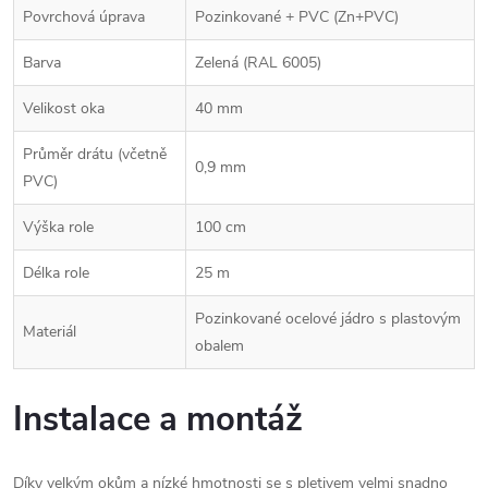
Povrchová úprava
Pozinkované + PVC (Zn+PVC)
Barva
Zelená (RAL 6005)
Velikost oka
40 mm
Průměr drátu (včetně
0,9 mm
PVC)
Výška role
100 cm
Délka role
25 m
Pozinkované ocelové jádro s plastovým
Materiál
obalem
Instalace a montáž
Díky velkým okům a nízké hmotnosti se s pletivem velmi snadno