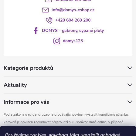
info
@
domys-eshop.cz
+420 604 269 200
DOMYS - gabiony, sypané ploty
domys123
Kategorie produktů
Aktuality
Informace pro vás
Podle zákona o evidenci tržeb je prodávající povinen vystavit kupujícímu účtenku.
Zároveň je povinen zaevidovat přijatou tržbu u správce daně online; v případě
technického výpadku pak nejpozději do 48 hodin.
Používáme cookies, abychom Vám umožnili pohodlné