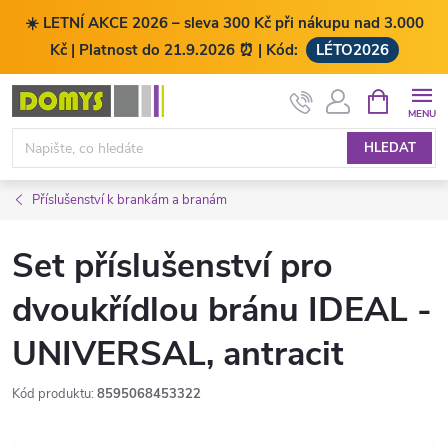
☀️ LETNÍ AKCE 2026 – sleva 300 Kč při nákupu nad 3.000
Kč | Platnost do 21.9.2026 ⏰ | Kód:
LÉTO2026
Přejít
NÁKUPNÍ
KOŠÍK
na
obsah
HLEDAT
Příslušenství k brankám a branám
Set příslušenství pro
dvoukřídlou bránu IDEAL -
UNIVERSAL, antracit
Kód produktu:
8595068453322