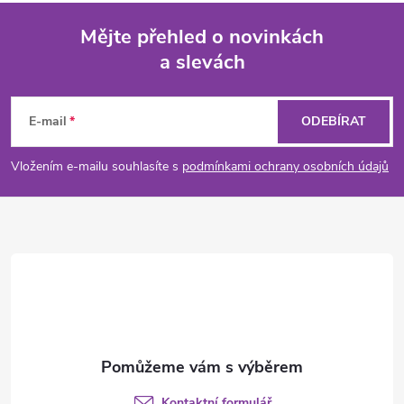
Mějte přehled o novinkách
a slevách
Z
á
E-mail
ODEBÍRAT
p
Vložením e-mailu souhlasíte s
podmínkami ochrany osobních údajů
a
t
í
Kontaktní formulář