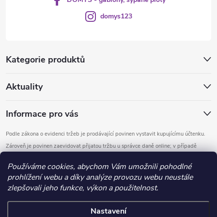
domys123
Kategorie produktů
Aktuality
Informace pro vás
Podle zákona o evidenci tržeb je prodávající povinen vystavit kupujícímu účtenku.
Zároveň je povinen zaevidovat přijatou tržbu u správce daně online; v případě
technického výpadku pak nejpozději do 48 hodin.
Používáme cookies, abychom Vám umožnili pohodlné
prohlížení webu a díky analýze provozu webu neustále
Copyright 2026
DOMYS
. Všechna práva vyhrazena.
Upravit nastavení
zlepšovali jeho funkce, výkon a použitelnost.
cookies
Nastavení
Vytvořil Shoptet