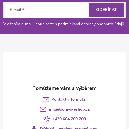
á
E-mail
ODEBÍRAT
p
Vložením e-mailu souhlasíte s
podmínkami ochrany osobních údajů
a
t
í
Kontaktní formulář
info
@
domys-eshop.cz
+420 604 269 200
DOMYS - gabiony, sypané ploty