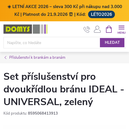
☀️ LETNÍ AKCE 2026 – sleva 300 Kč při nákupu nad 3.000
Kč | Platnost do 21.9.2026 ⏰ | Kód:
LÉTO2026
Přejít
NÁKUPNÍ
KOŠÍK
na
obsah
HLEDAT
Příslušenství k brankám a branám
Set příslušenství pro
dvoukřídlou bránu IDEAL -
UNIVERSAL, zelený
Kód produktu:
8595068413913