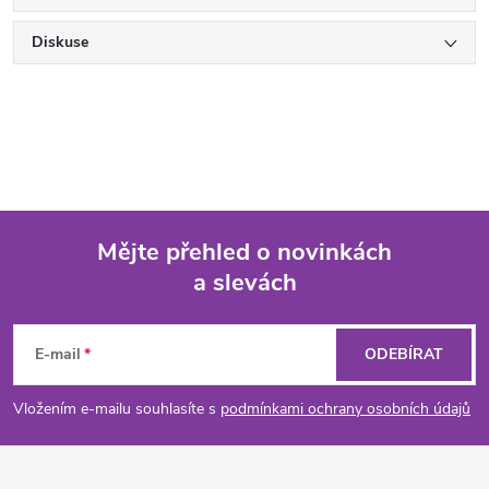
Diskuse
Mějte přehled o novinkách
a slevách
Z
á
E-mail
ODEBÍRAT
p
Vložením e-mailu souhlasíte s
podmínkami ochrany osobních údajů
a