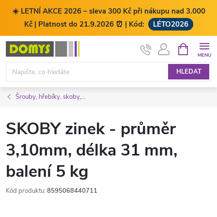
☀️ LETNÍ AKCE 2026 – sleva 300 Kč při nákupu nad 3.000
Kč | Platnost do 21.9.2026 ⏰ | Kód:
LÉTO2026
Přejít
NÁKUPNÍ
KOŠÍK
na
obsah
HLEDAT
Šrouby, hřebíky, skoby,...
SKOBY zinek - průměr
3,10mm, délka 31 mm,
balení 5 kg
Kód produktu:
8595068440711