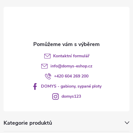
t
í
Kontaktní formulář
info
@
domys-eshop.cz
+420 604 269 200
DOMYS - gabiony, sypané ploty
domys123
Kategorie produktů