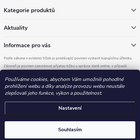
Kategorie produktů
Aktuality
Informace pro vás
Podle zákona o evidenci tržeb je prodávající povinen vystavit kupujícímu účtenku.
Zároveň je povinen zaevidovat přijatou tržbu u správce daně online; v případě
technického výpadku pak nejpozději do 48 hodin.
Používáme cookies, abychom Vám umožnili pohodlné
prohlížení webu a díky analýze provozu webu neustále
Copyright 2026
DOMYS
. Všechna práva vyhrazena.
Upravit nastavení
zlepšovali jeho funkce, výkon a použitelnost.
cookies
Nastavení
Vytvořil Shoptet
.detail-parameters img, .basic-description img, .extended-description
Souhlasím
img, .category-perex img, .category-description img, .article-content