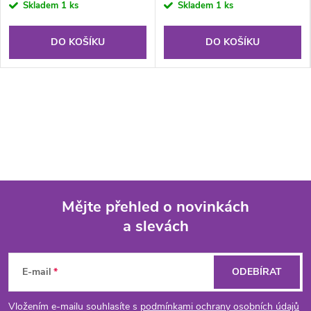
Skladem
1 ks
Skladem
1 ks
DO KOŠÍKU
DO KOŠÍKU
Mějte přehled o novinkách
a slevách
Z
á
E-mail
ODEBÍRAT
p
Vložením e-mailu souhlasíte s
podmínkami ochrany osobních údajů