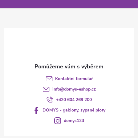
a
t
í
Kontaktní formulář
info
@
domys-eshop.cz
+420 604 269 200
DOMYS - gabiony, sypané ploty
domys123