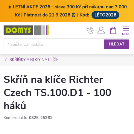
☀️ LETNÍ AKCE 2026 – sleva 300 Kč při nákupu nad 3.000
Kč | Platnost do 21.9.2026 ⏰ | Kód:
LÉTO2026
Přejít
NÁKUPNÍ
KOŠÍK
na
obsah
HLEDAT
SKŘÍŇKY A BOXY NA KLÍČE
Skříň na klíče Richter
Czech TS.100.D1 - 100
háků
Kód produktu:
0825-25361