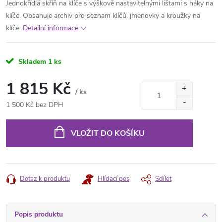
Jednokřídlá skříň na klíče s výškově nastavitelnými lištami s háky na
klíče. Obsahuje archiv pro seznam klíčů, jmenovky a kroužky na
klíče.
Detailní informace
Skladem
1 ks
1 815 Kč
/ ks
1 500 Kč bez DPH
Měrná
cena:
VLOŽIT DO KOŠÍKU
Dotaz k produktu
Hlídací pes
Sdílet
Popis produktu