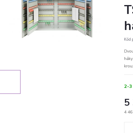
T
h
Kód 
Dvou
háky
krou
2-3
5
4 46
Měr
cena