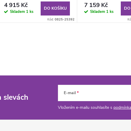
4 915 Kč
7 159 Kč
DO KOŠÍKU
DO
Skladem
1 ks
Skladem
1 ks
Kód:
0825-25392
K
E-mail
a slevách
Vložením e-mailu souhlasíte s
podmínka