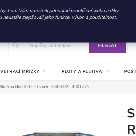
 sleva 300 Kč při nákupu nad 3.000 Kč | Platnost do 21.9.2026 
abychom Vám umožnili pohodlné prohlížení webu a díky
neustále zlepšovali jeho funkce, výkon a použitelnost.
+420 604 269 200
Vrácení a reklamace zboží
Podmínky ochrany osobních údajů
Real
HLEDAT
VĚTRACÍ MŘÍŽKY
PLOTY A PLETIVA
POŠ
Skříň na klíče Richter Czech TS.400.D2 - 400 háků
S
R