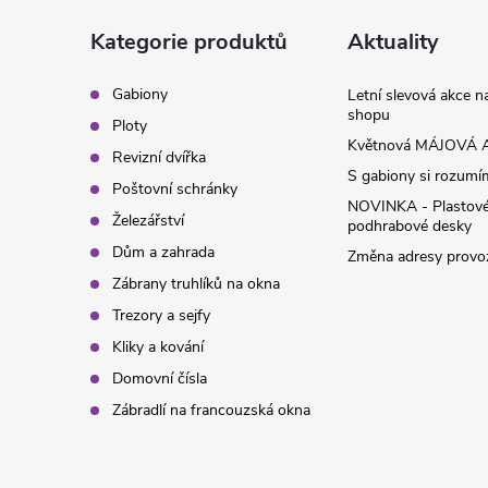
a
Kategorie produktů
Aktuality
t
Gabiony
Letní slevová akce 
shopu
Ploty
í
Květnová MÁJOVÁ A
Revizní dvířka
S gabiony si rozumíme
Poštovní schránky
NOVINKA - Plastov
Železářství
podhrabové desky
Dům a zahrada
Změna adresy provoz
Zábrany truhlíků na okna
Trezory a sejfy
Kliky a kování
Domovní čísla
Zábradlí na francouzská okna