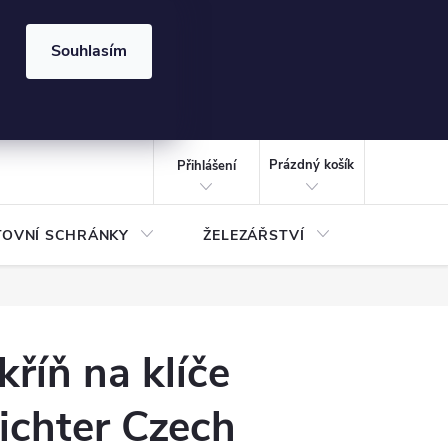
⏰ | Kód:
LÉTO2026
Souhlasím
izace gabionů - inspirujte se!
Kalkulačka gabionu 10x10 cm
CZK
NÁKUPNÍ
KOŠÍK
Prázdný košík
Přihlášení
TOVNÍ SCHRÁNKY
ŽELEZÁŘSTVÍ
TREZOR
kříň na klíče
ichter Czech