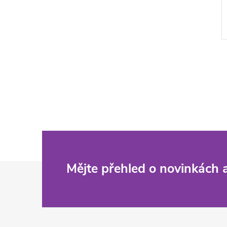
Z
Mějte přehled o novinkách
á
p