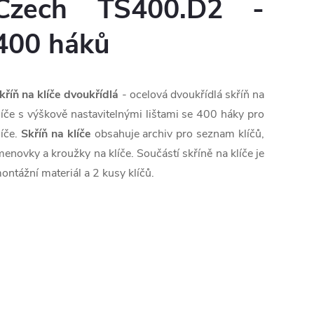
Czech TS400.D2 -
400 háků
kříň na klíče dvoukřídlá
- ocelová dvoukřídlá skříň na
líče s výškově nastavitelnými lištami se 400 háky pro
líče.
Skříň na klíče
obsahuje archiv pro seznam klíčů,
menovky a kroužky na klíče. Součástí skříně na klíče je
ontážní materiál a 2 kusy klíčů.