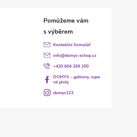
Kontaktní formulář
info
@
domys-eshop.cz
+420 604 269 200
DOMYS - gabiony, sypa
né ploty
domys123