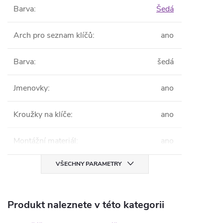
Barva
:
Šedá
Arch pro seznam klíčů
:
ano
Barva
:
šedá
Jmenovky
:
ano
Kroužky na klíče
:
ano
Montážní materiál
:
ano
VŠECHNY PARAMETRY
Produkt naleznete v této kategorii