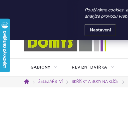
☀️ LETNÍ AKCE 2026 –
Používáme cookies, 
analýze provozu webu 
Přejít
Doprava a platba
Kontakty
Obchodní podmínky
na
Nastavení
obsah
GABIONY
REVIZNÍ DVÍŘKA
ŽELEZÁŘSTVÍ
SKŘÍŇKY A BOXY NA KLÍČE
Domů
P
o