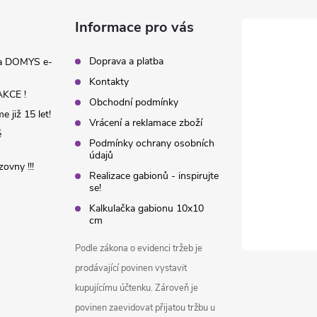
Informace pro vás
Doprava a platba
na DOMYS e-
Kontakty
KCE !
Obchodní podmínky
 již 15 let!
Vrácení a reklamace zboží
é
Podmínky ochrany osobních
údajů
ovny !!!
Realizace gabionů - inspirujte
se!
Kalkulačka gabionu 10x10
cm
Podle zákona o evidenci tržeb je
prodávající povinen vystavit
kupujícímu účtenku. Zároveň je
povinen zaevidovat přijatou tržbu u