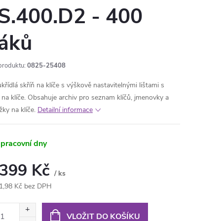
S.400.D2 - 400
áků
produktu:
0825-25408
křídlá skříň na klíče s výškově nastavitelnými lištami s
 na klíče. Obsahuje archiv pro seznam klíčů, jmenovky a
žky na klíče.
Detailní informace
 pracovní dny
 399 Kč
/ ks
1,98 Kč bez DPH
ná
:
VLOŽIT DO KOŠÍKU