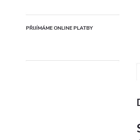
n
e
PŘIJÍMÁME ONLINE PLATBY
l