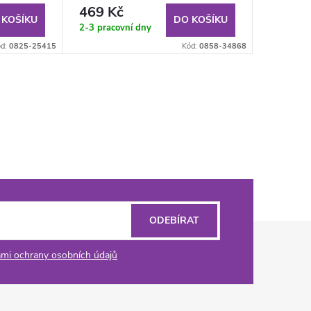
469 Kč
 KOŠÍKU
DO KOŠÍKU
2-3 pracovní dny
ód:
0825-25415
Kód:
0858-34868
ODEBÍRAT
mi ochrany osobních údajů