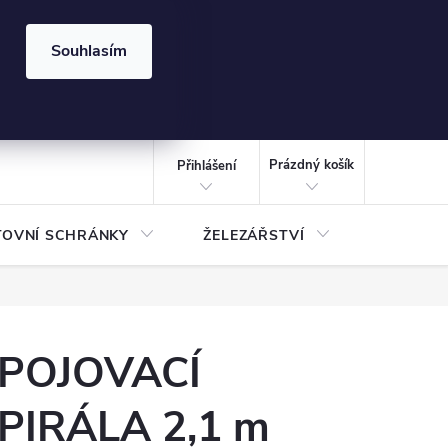
⏰ | Kód:
LÉTO2026
Souhlasím
izace gabionů - inspirujte se!
Kalkulačka gabionu 10x10 cm
CZK
NÁKUPNÍ
KOŠÍK
Prázdný košík
Přihlášení
TOVNÍ SCHRÁNKY
ŽELEZÁŘSTVÍ
TREZOR
POJOVACÍ
PIRÁLA 2,1 m