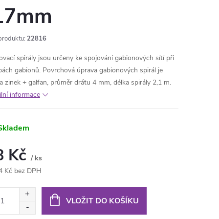
17mm
produktu:
22816
ovací spirály jsou určeny ke spojování gabionových sítí při
bách gabionů. Povrchová úprava gabionových spirál je
ina zinek + galfan, průměr drátu 4 mm, délka spirály 2,1 m.
ilní informace
Skladem
8 Kč
/ ks
4 Kč bez DPH
ná
:
VLOŽIT DO KOŠÍKU