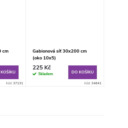
0 cm
Gabionová síť 30x200 cm
(oko 10x5)
225 Kč
 KOŠÍKU
DO KOŠÍKU
Skladem
Kód:
37131
Kód:
34841