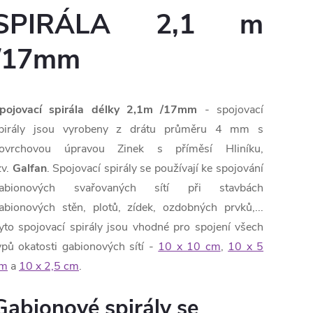
SPIRÁLA 2,1 m
/17mm
pojovací spirála délky 2,1m /17mm
- spojovací
pirály jsou vyrobeny z drátu průměru 4 mm s
ovrchovou úpravou
Zinek s příměsí Hliníku,
zv.
Galfan
. Spojovací spirály se používají ke spojování
abionových svařovaných sítí při stavbách
abionových stěn, plotů, zídek, ozdobných prvků,...
yto spojovací spirály jsou vhodné pro spojení všech
ypů okatosti gabionových sítí -
10 x 10 cm
,
10 x 5
m
a
10 x 2,5 cm
.
Gabionové spirály se