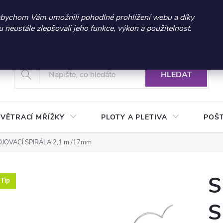
 sleva 300 Kč při nákupu nad 3.000 Kč | Platnost do 21.9.2026 
abychom Vám umožnili pohodlné prohlížení webu a díky
neustále zlepšovali jeho funkce, výkon a použitelnost.
+420 604 269 200
Vrácení a reklamace zboží
Podmínky ochrany osobních údajů
Real
HLEDAT
VĚTRACÍ MŘÍŽKY
PLOTY A PLETIVA
POŠ
JOVACÍ SPIRÁLA 2,1 m /17mm
S
Tip
S