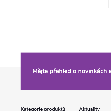
Z
Mějte přehled o novinkách
á
p
a
Kategorie produktů
Aktuality