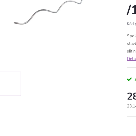
/
Kód 
Spoj
stav
slit
Deta
2
23,1
Měr
cena