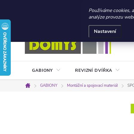
☀️ LETNÍ AKCE 2026 –
Používáme cookies, 
analýze provozu webu 
Přejít
Doprava a platba
Kontakty
Obchodní podmínky
na
Nastavení
obsah
GABIONY
REVIZNÍ DVÍŘKA
GABIONY
Montážní a spojovací materiál
SPO
Domů
P
o