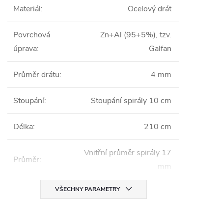
Materiál
:
Ocelový drát
Povrchová
Zn+Al (95+5%), tzv.
úprava
:
Galfan
Průměr drátu
:
4 mm
Stoupání
:
Stoupání spirály 10 cm
Délka
:
210 cm
Vnitřní průměr spirály 17
Průměr
:
mm
VŠECHNY PARAMETRY