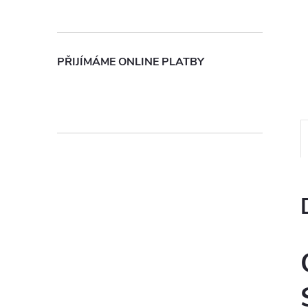
n
e
PŘIJÍMÁME ONLINE PLATBY
l