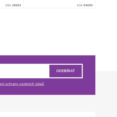
Kód:
28683
Kód:
84690
ODEBÍRAT
mi ochrany osobních údajů