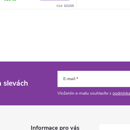
Kód:
33155
E-mail
a slevách
Vložením e-mailu souhlasíte s
podmínka
Informace pro vás