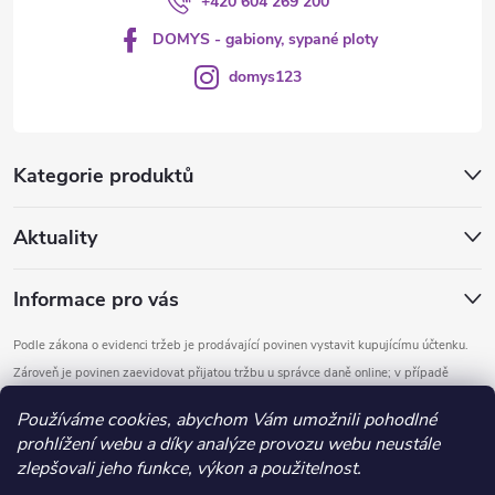
+420 604 269 200
DOMYS - gabiony, sypané ploty
domys123
Kategorie produktů
Aktuality
Informace pro vás
Podle zákona o evidenci tržeb je prodávající povinen vystavit kupujícímu účtenku.
Zároveň je povinen zaevidovat přijatou tržbu u správce daně online; v případě
technického výpadku pak nejpozději do 48 hodin.
Používáme cookies, abychom Vám umožnili pohodlné
prohlížení webu a díky analýze provozu webu neustále
Copyright 2026
DOMYS
. Všechna práva vyhrazena.
Upravit nastavení
zlepšovali jeho funkce, výkon a použitelnost.
cookies