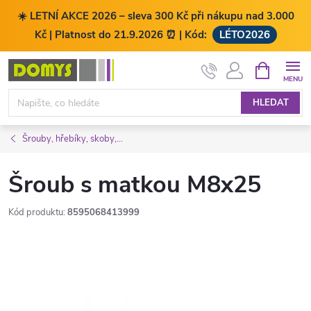
☀️ LETNÍ AKCE 2026 – sleva 300 Kč při nákupu nad 3.000
Kč | Platnost do 21.9.2026 ⏰ | Kód:
LÉTO2026
Přejít
NÁKUPNÍ
KOŠÍK
na
obsah
HLEDAT
Šrouby, hřebíky, skoby,...
Šroub s matkou M8x25
Kód produktu:
8595068413999