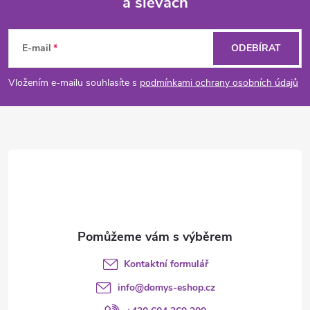
a slevách
Z
á
E-mail
ODEBÍRAT
p
Vložením e-mailu souhlasíte s
podmínkami ochrany osobních údajů
a
t
í
Kontaktní formulář
info
@
domys-eshop.cz