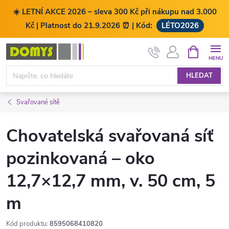
☀️ LETNÍ AKCE 2026 – sleva 300 Kč při nákupu nad 3.000
Kč | Platnost do 21.9.2026 ⏰ | Kód:
LÉTO2026
Přejít
NÁKUPNÍ
KOŠÍK
na
obsah
HLEDAT
Svařované sítě
Chovatelská svařovaná síť
pozinkovaná – oko
12,7×12,7 mm, v. 50 cm, 5
m
Kód produktu:
8595068410820