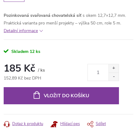
Pozinkovaná svařovaná chovatelská síť
s okem 12,7×12,7 mm.
Praktická varianta pro menší projekty – výška 50 cm, role 5 m.
Detailní informace
Skladem
12 ks
185 Kč
/ ks
152,89 Kč bez DPH
Měrná
cena:
VLOŽIT DO KOŠÍKU
Dotaz k produktu
Hlídací pes
Sdílet