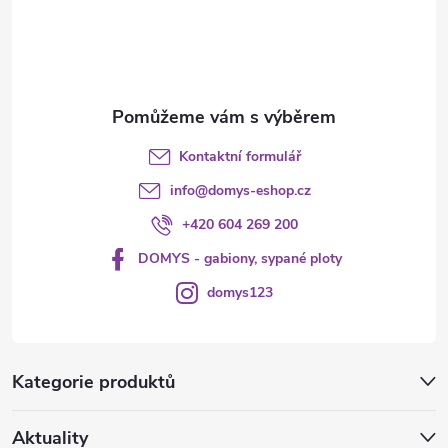
í
Kontaktní formulář
info
@
domys-eshop.cz
+420 604 269 200
DOMYS - gabiony, sypané ploty
domys123
Kategorie produktů
Aktuality