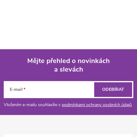
Mějte přehled o novinkách
a slevách
Z
á
E-mail
ODEBÍRAT
p
Vložením e-mailu souhlasíte s
podmínkami ochrany osobních údajů
a
t