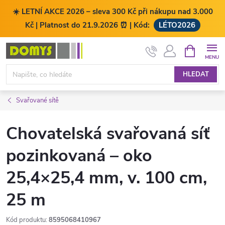
☀️ LETNÍ AKCE 2026 – sleva 300 Kč při nákupu nad 3.000
Kč | Platnost do 21.9.2026 ⏰ | Kód:
LÉTO2026
Přejít
NÁKUPNÍ
KOŠÍK
na
obsah
HLEDAT
Svařované sítě
Chovatelská svařovaná síť
pozinkovaná – oko
25,4×25,4 mm, v. 100 cm,
25 m
Kód produktu:
8595068410967