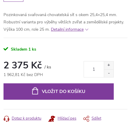
Pozinkovaná svařovaná chovatelská síť s okem 25,4×25,4 mm.
Robustní varianta pro výběhy větších zvířat a zemědělské projekty.
Výška 100 cm, role 25 m.
Detailní informace
Skladem
1 ks
2 375 Kč
/ ks
1 962,81 Kč bez DPH
Měrná
cena:
VLOŽIT DO KOŠÍKU
Dotaz k produktu
Hlídací pes
Sdílet