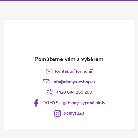
a
t
í
Kontaktní formulář
info
@
domys-eshop.cz
+420 604 269 200
DOMYS - gabiony, sypané ploty
domys123