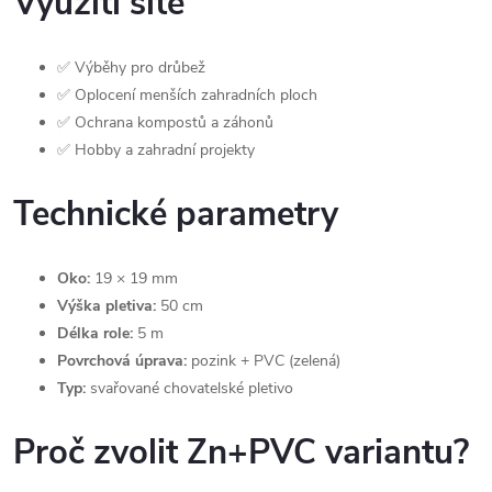
Využití sítě
✅ Výběhy pro drůbež
✅ Oplocení menších zahradních ploch
✅ Ochrana kompostů a záhonů
✅ Hobby a zahradní projekty
Technické parametry
Oko:
19 × 19 mm
Výška pletiva:
50 cm
Délka role:
5 m
Povrchová úprava:
pozink + PVC (zelená)
Typ:
svařované chovatelské pletivo
Proč zvolit Zn+PVC variantu?