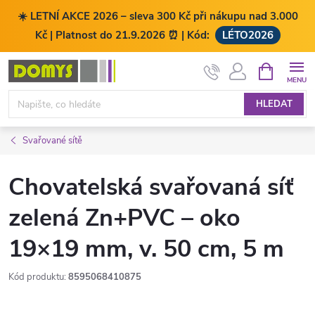
☀️ LETNÍ AKCE 2026 – sleva 300 Kč při nákupu nad 3.000
Kč | Platnost do 21.9.2026 ⏰ | Kód:
LÉTO2026
Přejít
NÁKUPNÍ
KOŠÍK
na
obsah
HLEDAT
Svařované sítě
Chovatelská svařovaná síť
zelená Zn+PVC – oko
19×19 mm, v. 50 cm, 5 m
Kód produktu:
8595068410875