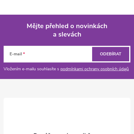
Mějte přehled o novinkách
a slevách
Z
á
E-mail
ODEBÍRAT
p
Vložením e-mailu souhlasíte s
podmínkami ochrany osobních údajů
a
t
í