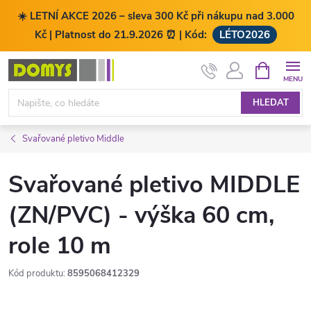
☀️ LETNÍ AKCE 2026 – sleva 300 Kč při nákupu nad 3.000
Kč | Platnost do 21.9.2026 ⏰ | Kód:
LÉTO2026
Přejít
NÁKUPNÍ
KOŠÍK
na
obsah
HLEDAT
Svařované pletivo Middle
Svařované pletivo MIDDLE
(ZN/PVC) - výška 60 cm,
role 10 m
Kód produktu:
8595068412329