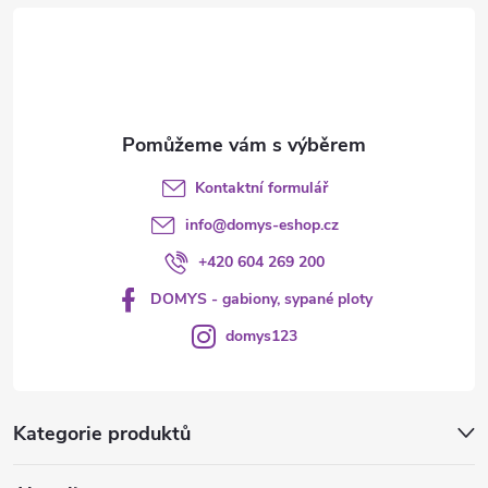
t
í
Kontaktní formulář
info
@
domys-eshop.cz
+420 604 269 200
DOMYS - gabiony, sypané ploty
domys123
Kategorie produktů