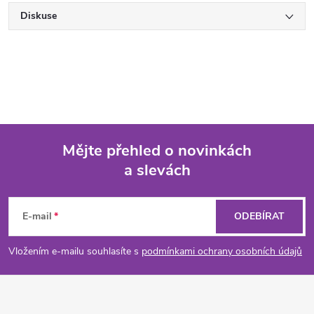
Diskuse
Mějte přehled o novinkách
a slevách
Z
á
E-mail
ODEBÍRAT
p
Vložením e-mailu souhlasíte s
podmínkami ochrany osobních údajů
a