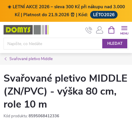
☀️ LETNÍ AKCE 2026 – sleva 300 Kč při nákupu nad 3.000
Kč | Platnost do 21.9.2026 ⏰ | Kód:
LÉTO2026
Přejít
NÁKUPNÍ
KOŠÍK
na
obsah
HLEDAT
Svařované pletivo Middle
Svařované pletivo MIDDLE
(ZN/PVC) - výška 80 cm,
role 10 m
Kód produktu:
8595068412336