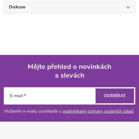
Diskuse
Mějte přehled o novinkách
a slevách
Z
á
E-mail
ODEBÍRAT
p
Vložením e-mailu souhlasíte s
podmínkami ochrany osobních údajů
a