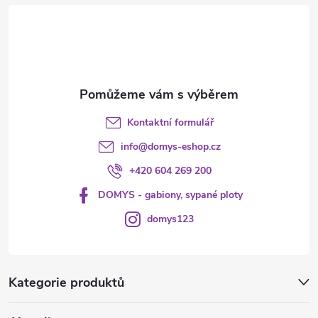
t
í
Kontaktní formulář
info
@
domys-eshop.cz
+420 604 269 200
DOMYS - gabiony, sypané ploty
domys123
Kategorie produktů