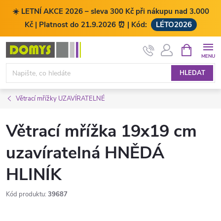
☀️ LETNÍ AKCE 2026 – sleva 300 Kč při nákupu nad 3.000
Kč | Platnost do 21.9.2026 ⏰ | Kód:
LÉTO2026
Přejít
NÁKUPNÍ
KOŠÍK
na
obsah
HLEDAT
Větrací mřížky UZAVÍRATELNÉ
Větrací mřížka 19x19 cm
uzavíratelná HNĚDÁ
HLINÍK
Kód produktu:
39687