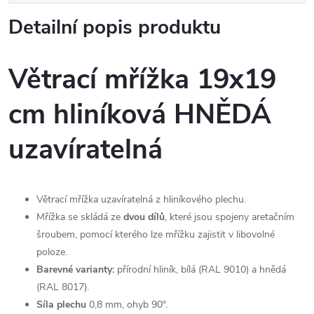
Detailní popis produktu
Větrací mřížka 19x19
cm hliníková HNĚDÁ
uzavíratelná
Větrací mřížka uzavíratelná z hliníkového plechu.
Mřížka se skládá ze
dvou dílů
, které jsou spojeny aretačním
šroubem, pomocí kterého lze mřížku zajistit v libovolné
poloze.
Barevné varianty:
přírodní hliník, bílá (RAL 9010) a hnědá
(RAL 8017).
Síla plechu
0,8 mm, ohyb 90°.