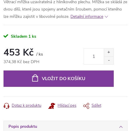
Větrací mřížka uzavíratelná z hliníkového plechu. Mřížka se skládá ze
dvou dílů, které jsou spojeny aretačním šroubem, pomocí kterého
lze mřížku zajistit v libovolné poloze.
Detailní informace
Skladem
1 ks
453 Kč
/ ks
374,38 Kč bez DPH
Měrná
cena:
VLOŽIT DO KOŠÍKU
Dotaz k produktu
Hlídací pes
Sdílet
Popis produktu