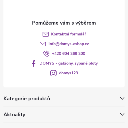
í
Kontaktní formulář
info
@
domys-eshop.cz
+420 604 269 200
DOMYS - gabiony, sypané ploty
domys123
Kategorie produktů
Aktuality