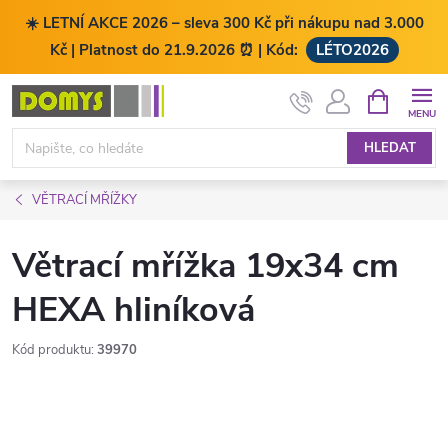
☀️ LETNÍ AKCE 2026 – sleva 300 Kč při nákupu nad 3.000
Kč | Platnost do 21.9.2026 ⏰ | Kód:
LÉTO2026
Přejít
NÁKUPNÍ
KOŠÍK
na
obsah
HLEDAT
VĚTRACÍ MŘÍŽKY
Větrací mřížka 19x34 cm
HEXA hliníková
Kód produktu:
39970