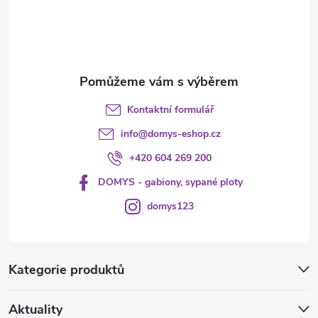
í
Kontaktní formulář
info
@
domys-eshop.cz
+420 604 269 200
DOMYS - gabiony, sypané ploty
domys123
Kategorie produktů
Aktuality