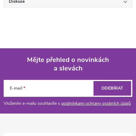
Diskuse
Mějte přehled o novinkách
a slevách
Z
á
E-mail
ODEBÍRAT
p
Vložením e-mailu souhlasíte s
podmínkami ochrany osobních údajů
a
t