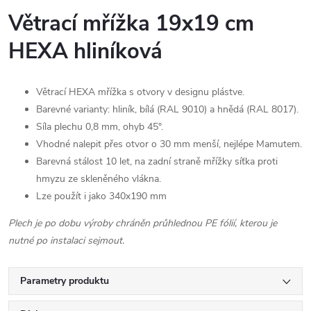
Větrací mřížka 19x19 cm
HEXA hliníková
Větrací HEXA mřížka s otvory v designu plástve.
Barevné varianty: hliník, bílá (RAL 9010) a hnědá (RAL 8017).
Síla plechu 0,8 mm, ohyb 45°.
Vhodné nalepit přes otvor o 30 mm menší, nejlépe Mamutem.
Barevná stálost 10 let, na zadní straně mřížky síťka proti
hmyzu ze skleněného vlákna.
Lze použít i jako 340x190 mm
Plech je po dobu výroby chráněn průhlednou PE fólií, kterou je
nutné po instalaci sejmout.
Parametry produktu