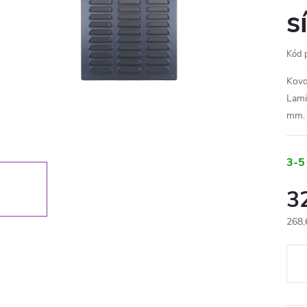
s
Kód 
Kovo
Lami
mm.
3-5
3
268,
Měr
cena