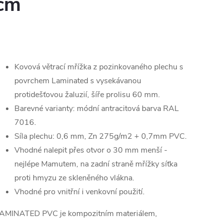
cm
Kovová větrací mřížka z pozinkovaného plechu s
povrchem Laminated s vysekávanou
protidešťovou žaluzií, šíře prolisu 60 mm.
Barevné varianty: módní antracitová barva RAL
7016.
Síla plechu: 0,6 mm, Zn 275g/m2 + 0,7mm PVC.
Vhodné nalepit přes otvor o 30 mm menší -
nejlépe Mamutem, na zadní straně mřížky síťka
proti hmyzu ze skleněného vlákna.
Vhodné pro vnitřní i venkovní použití.
AMINATED PVC je kompozitním materiálem,