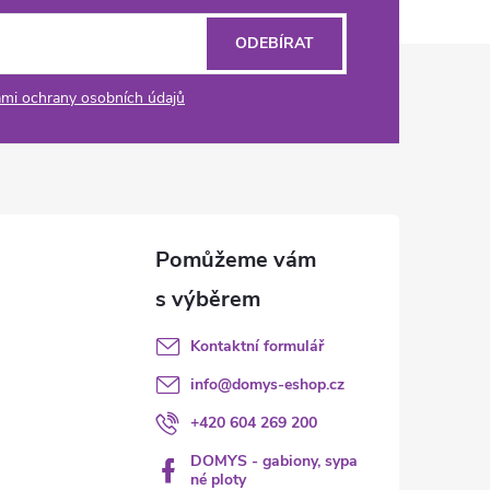
ODEBÍRAT
mi ochrany osobních údajů
Kontaktní formulář
info
@
domys-eshop.cz
+420 604 269 200
DOMYS - gabiony, sypa
né ploty