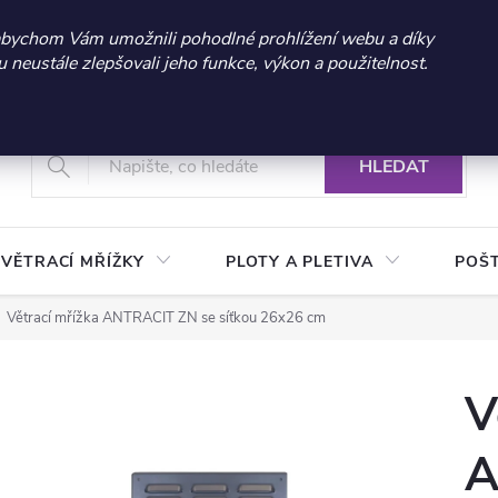
 sleva 300 Kč při nákupu nad 3.000 Kč | Platnost do 21.9.2026 
abychom Vám umožnili pohodlné prohlížení webu a díky
neustále zlepšovali jeho funkce, výkon a použitelnost.
+420 604 269 200
Vrácení a reklamace zboží
Podmínky ochrany osobních údajů
Real
HLEDAT
VĚTRACÍ MŘÍŽKY
PLOTY A PLETIVA
POŠ
Větrací mřížka ANTRACIT ZN se síťkou 26x26 cm
V
A