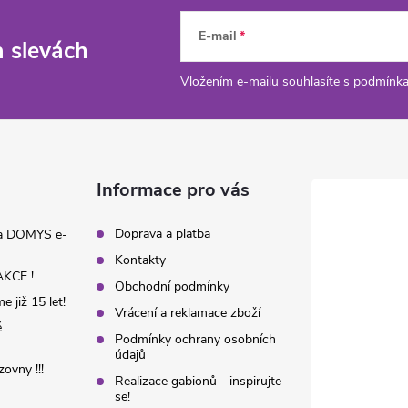
E-mail
a slevách
Vložením e-mailu souhlasíte s
podmínka
Informace pro vás
Doprava a platba
na DOMYS e-
Kontakty
KCE !
Obchodní podmínky
 již 15 let!
Vrácení a reklamace zboží
é
Podmínky ochrany osobních
údajů
ovny !!!
Realizace gabionů - inspirujte
se!