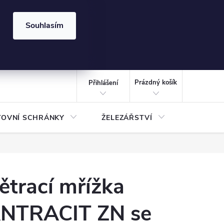
⏰ | Kód:
LÉTO2026
Souhlasím
izace gabionů - inspirujte se!
Kalkulačka gabionu 10x10 cm
CZK
NÁKUPNÍ
KOŠÍK
Prázdný košík
Přihlášení
TOVNÍ SCHRÁNKY
ŽELEZÁŘSTVÍ
TREZOR
ětrací mřížka
NTRACIT ZN se