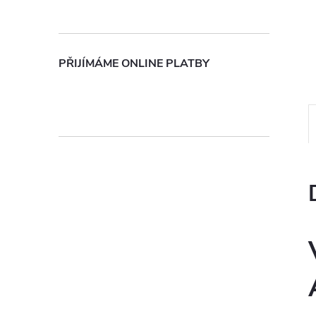
n
e
PŘIJÍMÁME ONLINE PLATBY
l