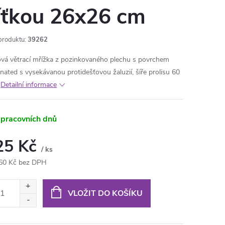
íťkou 26x26 cm
produktu:
39262
vá větrací mřížka z pozinkovaného plechu s povrchem
nated s vysekávanou protidešťovou žaluzií, šíře prolisu 60
Detailní informace
 pracovních dnů
25 Kč
/ ks
60 Kč bez DPH
ná
:
VLOŽIT DO KOŠÍKU