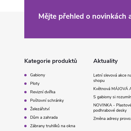
Z
Mějte přehled o novinkách
á
p
a
Kategorie produktů
Aktuality
t
Gabiony
Letní slevová akce 
shopu
Ploty
í
Květnová MÁJOVÁ A
Revizní dvířka
S gabiony si rozumíme
Poštovní schránky
NOVINKA - Plastov
Železářství
podhrabové desky
Dům a zahrada
Změna adresy provoz
Zábrany truhlíků na okna