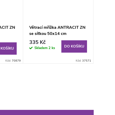
RACIT ZN
Větrací mřížka ANTRACIT ZN
se síťkou 50x14 cm
335 Kč
DO KOŠÍKU
Skladem
2 ks
 KOŠÍKU
Kód:
70879
Kód:
37571