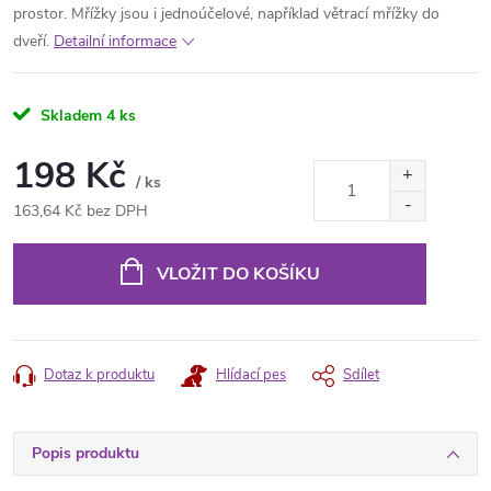
prostor. Mřížky jsou i jednoúčelové, například větrací mřížky do
dveří.
Detailní informace
Skladem
4 ks
198 Kč
/ ks
163,64 Kč bez DPH
Měrná
cena:
VLOŽIT DO KOŠÍKU
Dotaz k produktu
Hlídací pes
Sdílet
Popis produktu