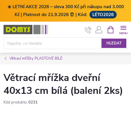
☀️ LETNÍ AKCE 2026 – sleva 300 Kč při nákupu nad 3.000
Kč | Platnost do 21.9.2026 ⏰ | Kód:
LÉTO2026
Přejít
NÁKUPNÍ
KOŠÍK
na
obsah
HLEDAT
Větrací mřížky PLASTOVÉ BÍLÉ
Větrací mřížka dveřní
40x13 cm bílá (balení 2ks)
Kód produktu:
0231