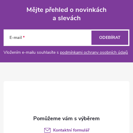
Mějte přehled o novinkách
a slevách
Z
á
E-mail
ODEBÍRAT
p
Vložením e-mailu souhlasíte s
podmínkami ochrany osobních údajů
a
t
í
Kontaktní formulář