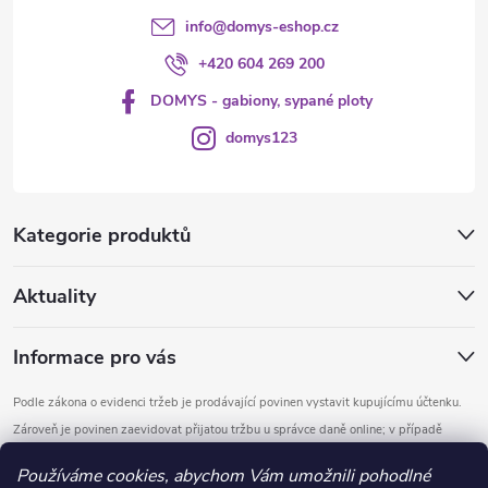
info
@
domys-eshop.cz
+420 604 269 200
DOMYS - gabiony, sypané ploty
domys123
Kategorie produktů
Aktuality
Informace pro vás
Podle zákona o evidenci tržeb je prodávající povinen vystavit kupujícímu účtenku.
Zároveň je povinen zaevidovat přijatou tržbu u správce daně online; v případě
technického výpadku pak nejpozději do 48 hodin.
Používáme cookies, abychom Vám umožnili pohodlné