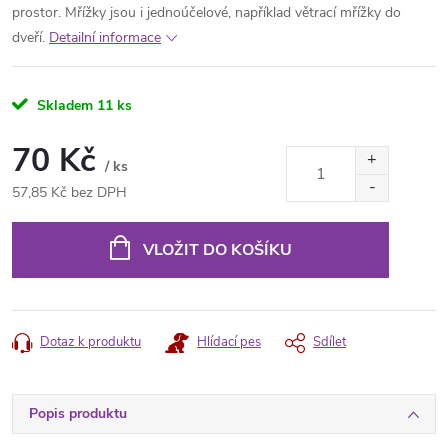
prostor. Mřížky jsou i jednoúčelové, například větrací mřížky do
dveří.
Detailní informace
Skladem
11 ks
70 Kč
/ ks
57,85 Kč bez DPH
Měrná
cena:
VLOŽIT DO KOŠÍKU
Dotaz k produktu
Hlídací pes
Sdílet
Popis produktu