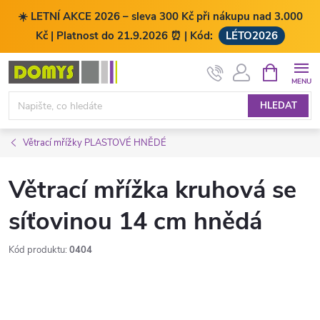
☀️ LETNÍ AKCE 2026 – sleva 300 Kč při nákupu nad 3.000
Kč | Platnost do 21.9.2026 ⏰ | Kód:
LÉTO2026
Přejít
NÁKUPNÍ
KOŠÍK
na
obsah
HLEDAT
Větrací mřížky PLASTOVÉ HNĚDÉ
Větrací mřížka kruhová se
síťovinou 14 cm hnědá
Kód produktu:
0404