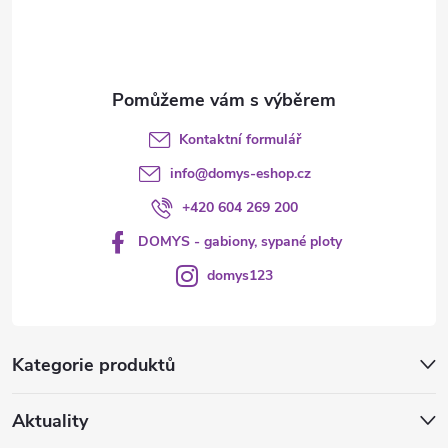
í
Kontaktní formulář
info
@
domys-eshop.cz
+420 604 269 200
DOMYS - gabiony, sypané ploty
domys123
Kategorie produktů
Aktuality