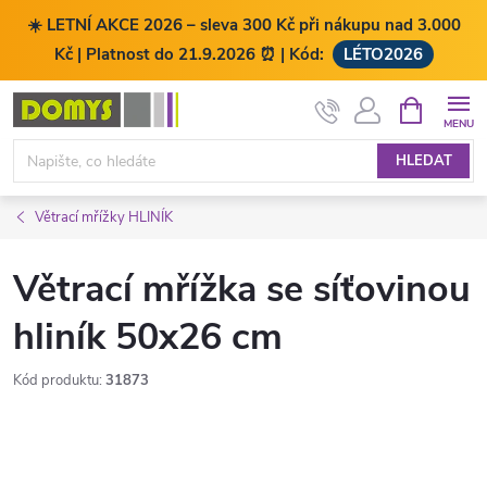
☀️ LETNÍ AKCE 2026 – sleva 300 Kč při nákupu nad 3.000
Kč | Platnost do 21.9.2026 ⏰ | Kód:
LÉTO2026
Přejít
NÁKUPNÍ
KOŠÍK
na
obsah
HLEDAT
Větrací mřížky HLINÍK
Větrací mřížka se síťovinou
hliník 50x26 cm
Kód produktu:
31873