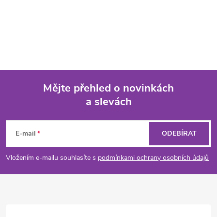
Mějte přehled o novinkách
a slevách
Z
á
E-mail
ODEBÍRAT
p
Vložením e-mailu souhlasíte s
podmínkami ochrany osobních údajů
a
t