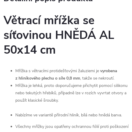
Větrací mřížka se
síťovinou HNĚDÁ AL
50x14 cm
Mřížka s větracími protidešťovými žaluziemi je
vyrobena
z hliníkového plechu o síle 0,8 mm
, takže se nekroutí.
Mřížka je lehká, proto doporučujeme přichytit pomocí silikonu
nebo tekutých hřebíků, případně lze v rozích vyvrtat otvory a
použít klasické šroubky.
Nabízíme ve variantě přírodní hliník, bílá nebo hnědá barva.
Všechny mřížky jsou opatřeny ochrannou fólií proti poškození