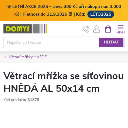
☀️ LETNÍ AKCE 2026 – sleva 300 Kč při nákupu nad 3.000
Kč | Platnost do 21.9.2026 ⏰ | Kód:
LÉTO2026
Přejít
NÁKUPNÍ
KOŠÍK
na
obsah
HLEDAT
Větrací mřížky HNĚDÉ
Větrací mřížka se síťovinou
HNĚDÁ AL 50x14 cm
Kód produktu:
31878