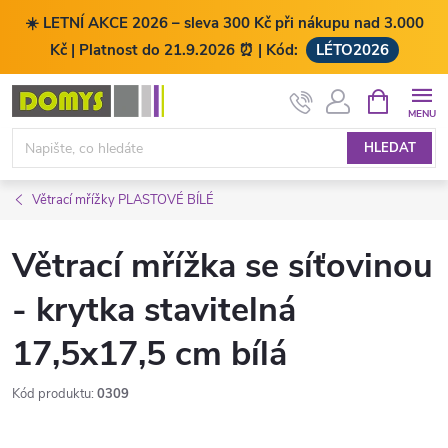
☀️ LETNÍ AKCE 2026 – sleva 300 Kč při nákupu nad 3.000
Kč | Platnost do 21.9.2026 ⏰ | Kód:
LÉTO2026
Přejít
NÁKUPNÍ
KOŠÍK
na
obsah
HLEDAT
Větrací mřížky PLASTOVÉ BÍLÉ
Větrací mřížka se síťovinou
- krytka stavitelná
17,5x17,5 cm bílá
Kód produktu:
0309