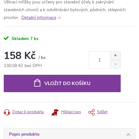
Větrací mřížky jsou určeny pro stavební účely k zakrývání
stavebních otvorů a k odvětrávání bytových, půdních, sklepních
prostor.
Detailní informace
Skladem
7 ks
158 Kč
/ ks
130,58 Kč bez DPH
Měrná
cena:
VLOŽIT DO KOŠÍKU
Dotaz k produktu
Hlídací pes
Sdílet
Popis produktu