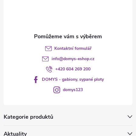
í
Kontaktní formulář
info
@
domys-eshop.cz
+420 604 269 200
DOMYS - gabiony, sypané ploty
domys123
Kategorie produktů
Aktuality