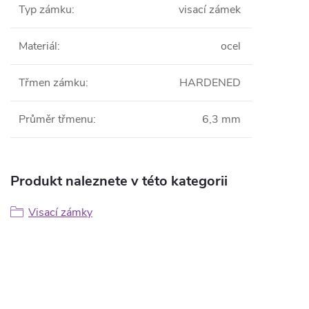
Typ zámku
:
visací zámek
Materiál
:
ocel
Třmen zámku
:
HARDENED
Průměr třmenu
:
6,3 mm
Produkt naleznete v této kategorii
Visací zámky