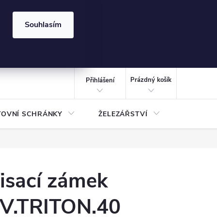
⏰ | Kód:
LÉTO2026
Souhlasím
izace gabionů - inspirujte se!
Kalkulačka gabionu 10x10 cm
CZK
NÁKUPNÍ
KOŠÍK
Prázdný košík
Přihlášení
TOVNÍ SCHRÁNKY
ŽELEZÁŘSTVÍ
TREZOR
isací zámek
V.TRITON.40