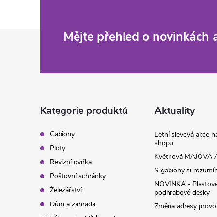
Z
Mějte přehled o novinkách
á
p
a
Kategorie produktů
Aktuality
t
Gabiony
Letní slevová akce 
shopu
Ploty
í
Květnová MÁJOVÁ A
Revizní dvířka
S gabiony si rozumíme
Poštovní schránky
NOVINKA - Plastov
Železářství
podhrabové desky
Dům a zahrada
Změna adresy provoz