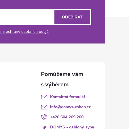
ODEBÍRAT
mi ochrany osobních údajů
Kontaktní formulář
info
@
domys-eshop.cz
+420 604 269 200
DOMYS - gabiony, sypa