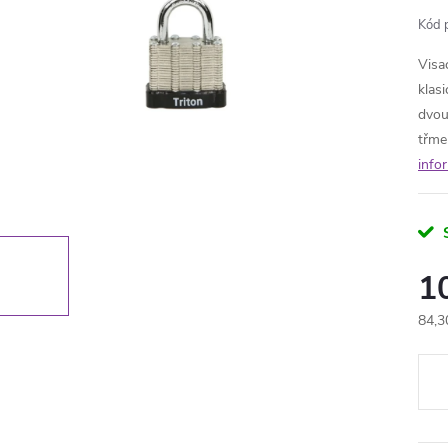
Kód 
Visa
klas
dvou
třme
info
1
84,3
Měr
cena