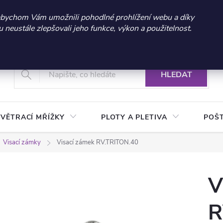
 sleva 300 Kč při nákupu nad 3.000 Kč | Platnost do 21.9.2026 
abychom Vám umožnili pohodlné prohlížení webu a díky
neustále zlepšovali jeho funkce, výkon a použitelnost.
+420 604 269 200
Vrácení a reklamace zboží
Podmínky ochrany osobních údajů
Real
HLEDAT
VĚTRACÍ MŘÍŽKY
PLOTY A PLETIVA
POŠ
Visací zámky
Visací zámek RV.TRITON.40
V
R