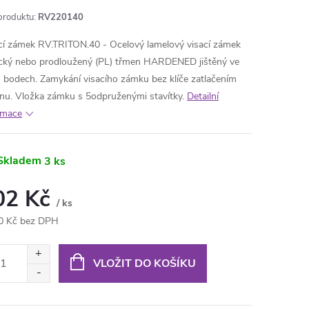
produktu:
RV220140
cí zámek RV.TRITON.40 - Ocelový lamelový visací zámek
ický nebo prodloužený (PL) třmen HARDENED jištěný ve
 bodech. Zamykání visacího zámku bez klíče zatlačením
nu. Vložka zámku s 5odpruženými stavítky.
Detailní
rmace
Skladem
3 ks
02 Kč
/ ks
0 Kč bez DPH
ná
:
VLOŽIT DO KOŠÍKU