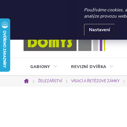
☀️ LETNÍ AKCE 2026 –
Používáme cookies, 
analýze provozu webu 
Přejít
Doprava a platba
Kontakty
Obchodní podmínky
na
Nastavení
obsah
GABIONY
REVIZNÍ DVÍŘKA
ŽELEZÁŘSTVÍ
VISACÍ A ŘETĚZOVÉ ZÁMKY
Domů
P
o