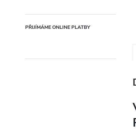
n
e
PŘIJÍMÁME ONLINE PLATBY
l