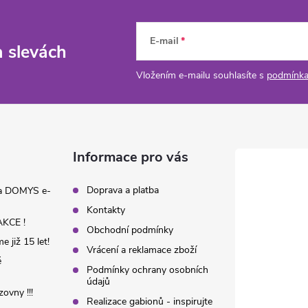
E-mail
a slevách
Vložením e-mailu souhlasíte s
podmínka
Informace pro vás
Doprava a platba
na DOMYS e-
Kontakty
KCE !
Obchodní podmínky
 již 15 let!
Vrácení a reklamace zboží
é
Podmínky ochrany osobních
údajů
ovny !!!
Realizace gabionů - inspirujte