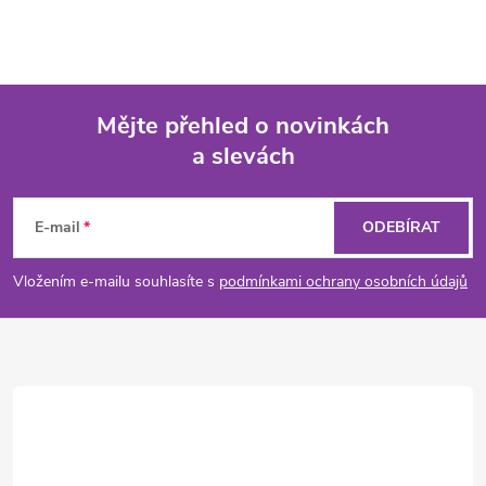
Mějte přehled o novinkách
a slevách
Z
á
E-mail
ODEBÍRAT
p
Vložením e-mailu souhlasíte s
podmínkami ochrany osobních údajů
a
t
í