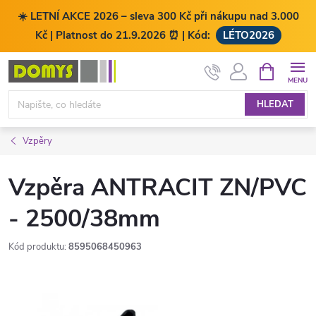
☀️ LETNÍ AKCE 2026 – sleva 300 Kč při nákupu nad 3.000
Kč | Platnost do 21.9.2026 ⏰ | Kód:
LÉTO2026
Přejít
NÁKUPNÍ
KOŠÍK
na
obsah
HLEDAT
Vzpěry
Vzpěra ANTRACIT ZN/PVC
- 2500/38mm
Kód produktu:
8595068450963