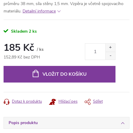
průměru 38 mm, síla stěny 1,5 mm. Vzpěra je včetně spojovacího
materiálu.
Detailní informace
Skladem
2 ks
185 Kč
/ ks
152,89 Kč bez DPH
Měrná
cena:
VLOŽIT DO KOŠÍKU
Dotaz k produktu
Hlídací pes
Sdílet
Popis produktu