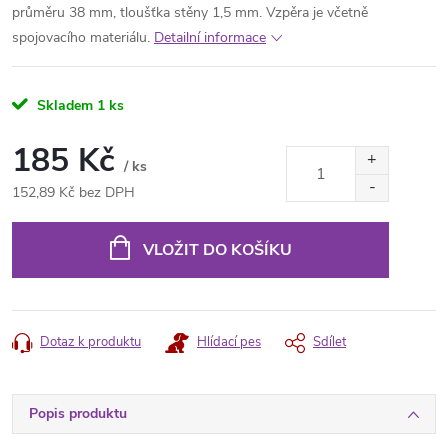
průměru 38 mm, tloušťka stěny 1,5 mm. Vzpěra je včetně
spojovacího materiálu.
Detailní informace
Skladem
1 ks
185 Kč
/ ks
152,89 Kč bez DPH
Měrná
cena:
VLOŽIT DO KOŠÍKU
Dotaz k produktu
Hlídací pes
Sdílet
Popis produktu