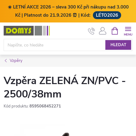
☀️ LETNÍ AKCE 2026 – sleva 300 Kč při nákupu nad 3.000
Kč | Platnost do 21.9.2026 ⏰ | Kód:
LÉTO2026
Přejít
NÁKUPNÍ
KOŠÍK
na
obsah
HLEDAT
Vzpěry
Vzpěra ZELENÁ ZN/PVC -
2500/38mm
Kód produktu:
8595068452271