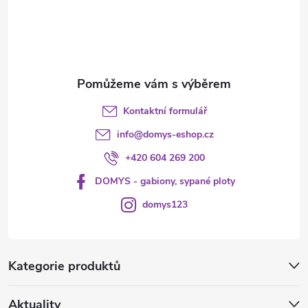
t
í
Kontaktní formulář
info
@
domys-eshop.cz
+420 604 269 200
DOMYS - gabiony, sypané ploty
domys123
Kategorie produktů
Aktuality