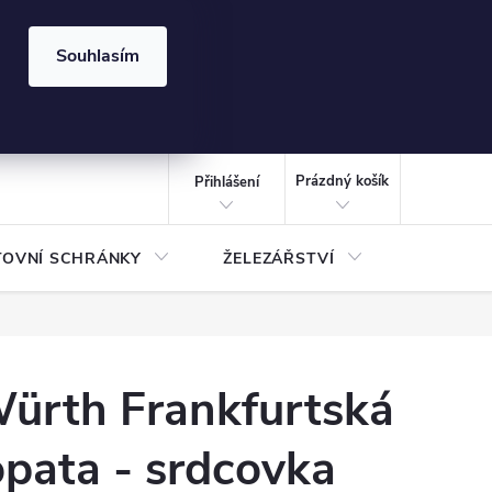
⏰ | Kód:
LÉTO2026
Souhlasím
izace gabionů - inspirujte se!
Kalkulačka gabionu 10x10 cm
CZK
NÁKUPNÍ
KOŠÍK
Prázdný košík
Přihlášení
TOVNÍ SCHRÁNKY
ŽELEZÁŘSTVÍ
TREZOR
ürth Frankfurtská
opata - srdcovka