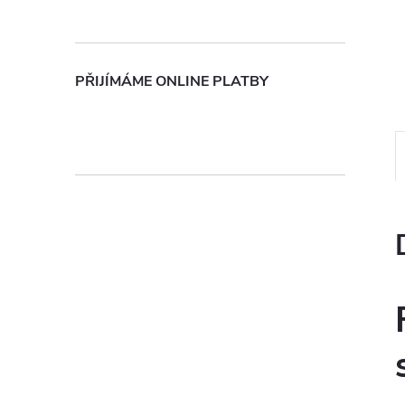
n
e
PŘIJÍMÁME ONLINE PLATBY
l