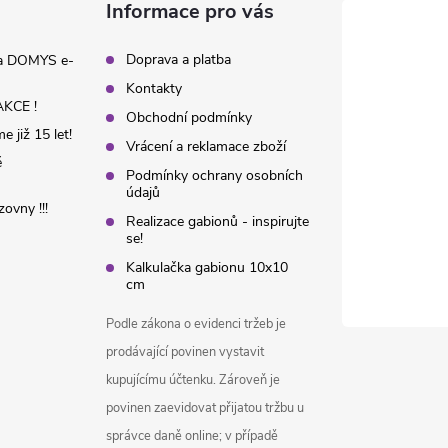
Informace pro vás
Doprava a platba
na DOMYS e-
Kontakty
KCE !
Obchodní podmínky
 již 15 let!
Vrácení a reklamace zboží
é
Podmínky ochrany osobních
údajů
ovny !!!
Realizace gabionů - inspirujte
se!
Kalkulačka gabionu 10x10
cm
Podle zákona o evidenci tržeb je
prodávající povinen vystavit
kupujícímu účtenku. Zároveň je
povinen zaevidovat přijatou tržbu u
správce daně online; v případě