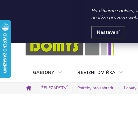
☀️ LETNÍ AKCE 2026 –
Používáme cookies, 
analýze provozu webu 
Přejít
Doprava a platba
Kontakty
Obchodní podmínky
na
Nastavení
obsah
GABIONY
REVIZNÍ DVÍŘKA
ŽELEZÁŘSTVÍ
Potřeby pro zahradu
Lopaty 
Domů
P
o