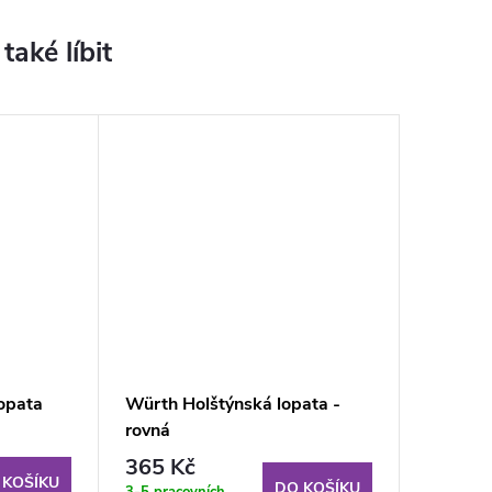
opata
Würth Holštýnská lopata -
rovná
365 Kč
 KOŠÍKU
DO KOŠÍKU