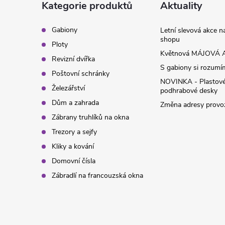
a
Kategorie produktů
Aktuality
t
Gabiony
Letní slevová akce 
shopu
Ploty
í
Květnová MÁJOVÁ A
Revizní dvířka
S gabiony si rozumíme
Poštovní schránky
NOVINKA - Plastov
Železářství
podhrabové desky
Dům a zahrada
Změna adresy provoz
Zábrany truhlíků na okna
Trezory a sejfy
Kliky a kování
Domovní čísla
Zábradlí na francouzská okna