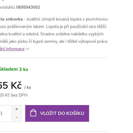
produktu:
0695943002
ta srdcovka
- kvalitní, strojně kovaná lopata s povrchovou
vou práškovaným lakem. Lopata je při používání sice těžší,
velice kvalitní a odolná. Snadno zvládne nakládku sypkých
riálů jako písku či kypré zeminy, ale i těžké výkopové práce.
ilní informace
Skladem
3 ks
65 Kč
/ ks
65 Kč bez DPH
ná
:
VLOŽIT DO KOŠÍKU