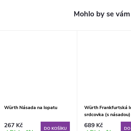
Würth Násada na lopatu
Würth Frankfurtská l
srdcovka (s násadou)
267 Kč
689 Kč
DO KOŠÍKU
DO