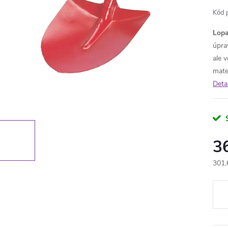
Kód 
Lopa
úpra
ale 
mate
Deta
3
301,
Měr
cena