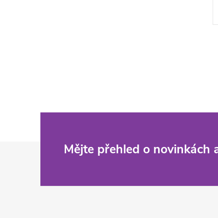
Z
Mějte přehled o novinkách
á
p