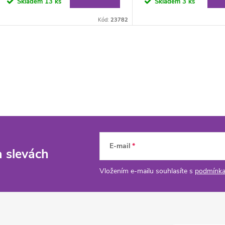
Skladem
13 ks
Skladem
3 ks
Kód:
23782
E-mail
a slevách
Vložením e-mailu souhlasíte s
podmínka