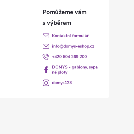
Kontaktní formulář
info
@
domys-eshop.cz
+420 604 269 200
DOMYS - gabiony, sypa
né ploty
domys123