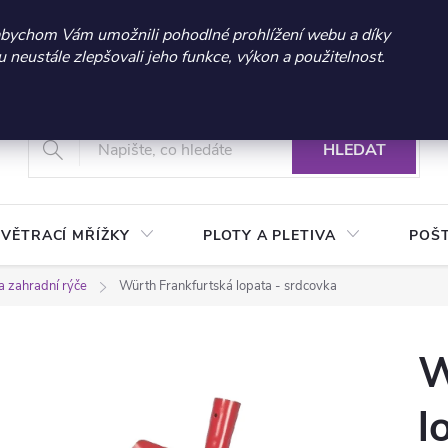
 sleva 300 Kč při nákupu nad 3.000 Kč | Platnost do 21.9.2026 
abychom Vám umožnili pohodlné prohlížení webu a díky
neustále zlepšovali jeho funkce, výkon a použitelnost.
+420 604 269 200
Vrácení a reklamace zboží
Podmínky ochrany osobních údajů
Real
HLEDAT
VĚTRACÍ MŘÍŽKY
PLOTY A PLETIVA
POŠ
a zahradní rýče
Würth Frankfurtská lopata - srdcovka
W
l