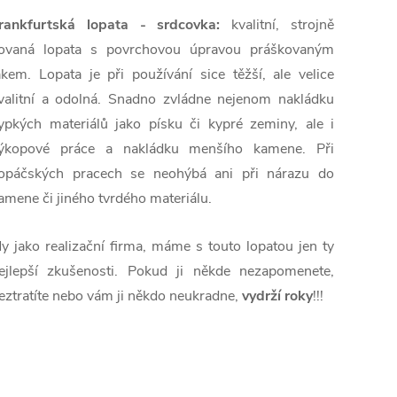
rankfurtská lopata - srdcovka:
kvalitní, strojně
ovaná lopata s povrchovou úpravou práškovaným
akem. Lopata je při používání sice těžší, ale velice
valitní a odolná. Snadno zvládne nejenom nakládku
ypkých materiálů jako písku či kypré zeminy, ale i
ýkopové práce a nakládku menšího kamene. Při
opáčských pracech se neohýbá ani při nárazu do
amene či jiného tvrdého materiálu.
y jako realizační firma, máme s touto lopatou jen ty
ejlepší zkušenosti. Pokud ji někde nezapomenete,
eztratíte nebo vám ji někdo neukradne,
vydrží roky
!!!