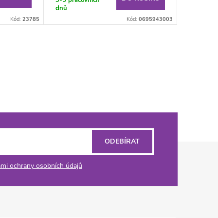
3-5 pracovních
dnů
Kód:
23785
Kód:
0695943003
ODEBÍRAT
mi ochrany osobních údajů