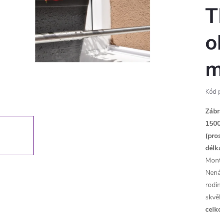
T
o
Kód 
Zábr
1500
(pro
d
élk
Mont
Nená
rodi
skvě
celk