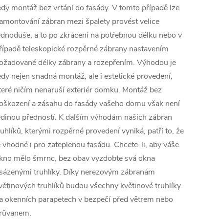
edy montáž bez vrtání do fasády. V tomto případě lze
amontování zábran mezi špalety provést velice
ednoduše, a to po zkrácení na potřebnou délku nebo v
řípadě teleskopické rozpěrné zábrany nastavením
ožadované délky zábrany a rozepřením. Výhodou je
edy nejen snadná montáž, ale i estetické provedení,
teré ničím nenaruší exteriér domku. Montáž bez
oškození a zásahu do fasády vašeho domu však není
edinou předností. K dalším výhodám našich zábran
ruhlíků, kterými rozpěrné provedení vyniká, patří to, že
e vhodné i pro zateplenou fasádu. Chcete-li, aby váše
kno mělo šmrnc, bez obav vyzdobte svá okna
sázenými truhlíky. Díky nerezovým zábranám
větinových truhlíků budou všechny květinové truhlíky
a okenních parapetech v bezpečí před větrem nebo
růvanem.