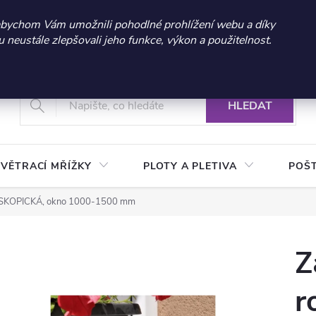
 sleva 300 Kč při nákupu nad 3.000 Kč | Platnost do 21.9.2026 
abychom Vám umožnili pohodlné prohlížení webu a díky
neustále zlepšovali jeho funkce, výkon a použitelnost.
+420 604 269 200
Vrácení a reklamace zboží
Podmínky ochrany osobních údajů
Real
HLEDAT
VĚTRACÍ MŘÍŽKY
PLOTY A PLETIVA
POŠ
ELESKOPICKÁ, okno 1000-1500 mm
Z
r