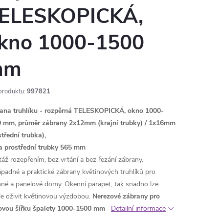
ELESKOPICKÁ,
kno 1000-1500
mm
produktu:
997821
ana truhlíku - rozpěrná TELESKOPICKÁ, okno 1000-
 mm, průměr zábrany 2x12mm (krajní trubky) / 1x16mm
střední trubka),
a prostřední trubky 565 mm
áž rozepřením, bez vrtání a bez řezání zábrany.
padné a praktické zábrany květinových truhlíků pro
nné a panelové domy. Okenní parapet, tak snadno lze
le oživit květinovou výzdobou.
Nerezové zábrany pro
ovou šířku špalety 1000-1500 mm
Detailní informace