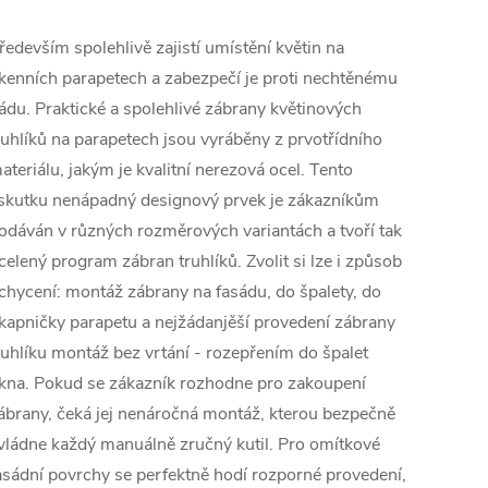
ředevším spolehlivě zajistí umístění květin na
kenních parapetech a zabezpečí je proti nechtěnému
ádu. Praktické a spolehlivé zábrany květinových
ruhlíků na parapetech jsou vyráběny z prvotřídního
ateriálu, jakým je kvalitní nerezová ocel. Tento
skutku nenápadný designový prvek je zákazníkům
odáván v různých rozměrových variantách a tvoří tak
celený program zábran truhlíků. Zvolit si lze i způsob
chycení: montáž zábrany na fasádu, do špalety, do
kapničky parapetu a nejžádanjěší provedení zábrany
ruhlíku montáž bez vrtání - rozepřením do špalet
kna. Pokud se zákazník rozhodne pro zakoupení
ábrany, čeká jej nenáročná montáž, kterou bezpečně
vládne každý manuálně zručný kutil. Pro omítkové
asádní povrchy se perfektně hodí rozporné provedení,