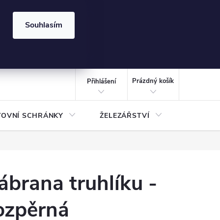
⏰ | Kód:
LÉTO2026
Souhlasím
izace gabionů - inspirujte se!
Kalkulačka gabionu 10x10 cm
CZK
NÁKUPNÍ
KOŠÍK
Prázdný košík
Přihlášení
TOVNÍ SCHRÁNKY
ŽELEZÁŘSTVÍ
TREZOR
ábrana truhlíku -
ozpěrná