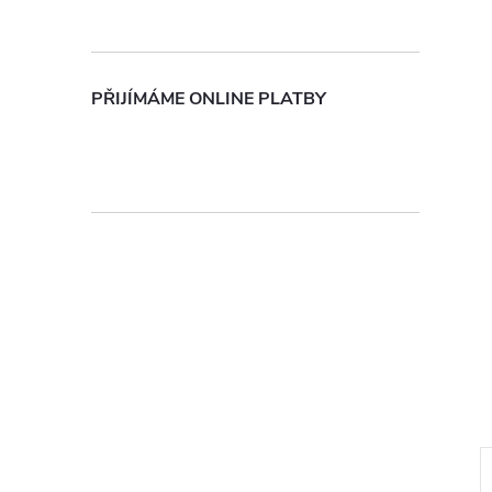
n
e
PŘIJÍMÁME ONLINE PLATBY
l