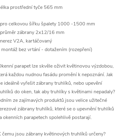
élka prostřední tyče 565 mm
 pro celkovou šířku špalety 1000 -1500 mm
 průměr zábrany 2x12/16 mm
 nerez V2A, kartáčovaný
 montáž bez vrtání - dotažením (rozepření)
kenní parapet lze skvěle oživit květinovou výzdobou,
terá každou nudnou fasádu promění k nepoznání. Jak
le ideálně vyřešit zábrany truhlíků, nebo upevění
ruhlíků do oken, tak aby truhlíky s květinami nepadaly?
edním ze zajímavých produktů jsou velice užitečné
erezové zábrany truhlíků, které se o upevnění truhlíků
a okenních parapetech spolehlivě postarají.
 čemu jsou zábrany květinových truhlíků určeny?