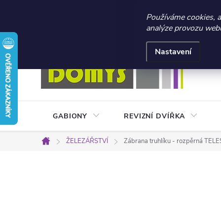
☀️ LETNÍ AKCE 2026 –
Používáme cookies, 
analýze provozu webu 
Přejít
Doprava a platba
Kontakty
Obchodní podmínky
na
Nastavení
obsah
GABIONY
REVIZNÍ DVÍŘKA
ŽELEZÁŘSTVÍ
Zábrana truhlíku - rozpěrná T
Domů
P
o