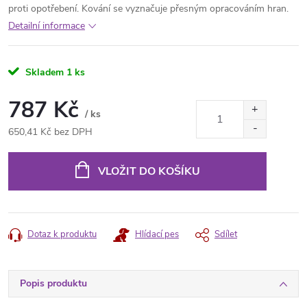
proti opotřebení. Kování se vyznačuje přesným opracováním hran.
Detailní informace
Skladem
1 ks
787 Kč
/ ks
650,41 Kč bez DPH
Měrná
cena:
VLOŽIT DO KOŠÍKU
Dotaz k produktu
Hlídací pes
Sdílet
Popis produktu