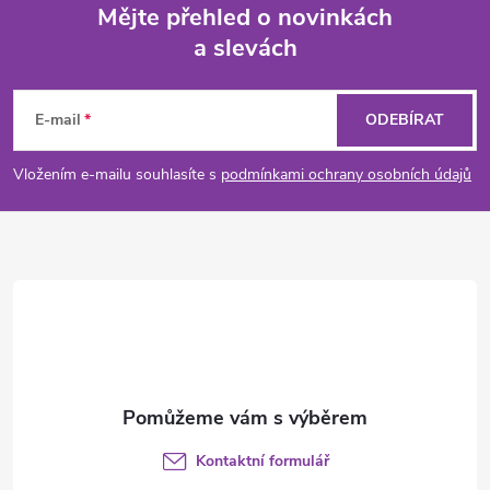
Mějte přehled o novinkách
a slevách
Z
á
E-mail
ODEBÍRAT
p
Vložením e-mailu souhlasíte s
podmínkami ochrany osobních údajů
a
t
í
Kontaktní formulář