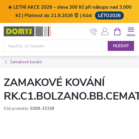
☀️ LETNÍ AKCE 2026 – sleva 300 Kč při nákupu nad 3.000
Kč | Platnost do 21.9.2026 ⏰ | Kód:
LÉTO2026
Přejít
NÁKUPNÍ
KOŠÍK
na
obsah
HLEDAT
Zamakové kování
ZAMAKOVÉ KOVÁNÍ
RK.C1.BOLZANO.BB.CEMA
Kód produktu:
0308-32338