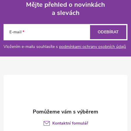
Mějte přehled o novinkách
a slevách
Z
á
E-mail
ODEBÍRAT
p
Vložením e-mailu souhlasíte s
podmínkami ochrany osobních údajů
a
t
í
Kontaktní formulář