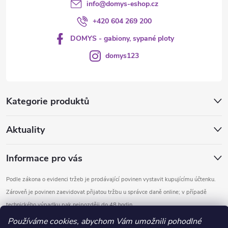
info
@
domys-eshop.cz
+420 604 269 200
DOMYS - gabiony, sypané ploty
domys123
Kategorie produktů
Aktuality
Informace pro vás
Podle zákona o evidenci tržeb je prodávající povinen vystavit kupujícímu účtenku.
Zároveň je povinen zaevidovat přijatou tržbu u správce daně online; v případě
technického výpadku pak nejpozději do 48 hodin.
Používáme cookies, abychom Vám umožnili pohodlné