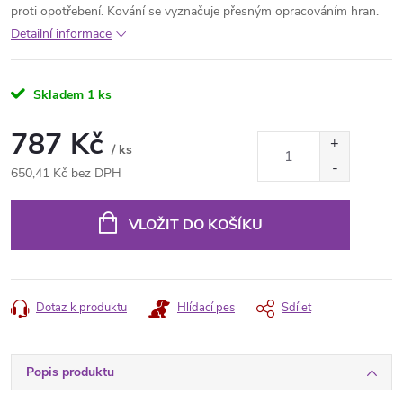
proti opotřebení. Kování se vyznačuje přesným opracováním hran.
Detailní informace
Skladem
1 ks
787 Kč
/ ks
650,41 Kč bez DPH
Měrná
cena:
VLOŽIT DO KOŠÍKU
Dotaz k produktu
Hlídací pes
Sdílet
Popis produktu