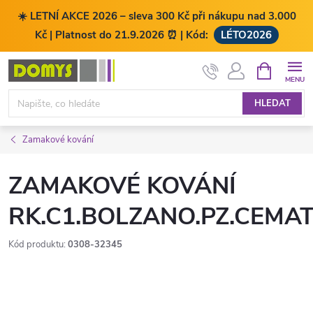
☀️ LETNÍ AKCE 2026 – sleva 300 Kč při nákupu nad 3.000
Kč | Platnost do 21.9.2026 ⏰ | Kód:
LÉTO2026
Přejít
NÁKUPNÍ
KOŠÍK
na
obsah
HLEDAT
Zamakové kování
ZAMAKOVÉ KOVÁNÍ
RK.C1.BOLZANO.PZ.CEMA
Kód produktu:
0308-32345