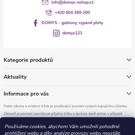
info
@
domys-eshop.cz
+420 604 269 200
DOMYS - gabiony, sypané ploty
domys123
Kategorie produktů
Aktuality
Informace pro vás
Podle zákona o evidenci tržeb je prodávající povinen vystavit kupujícímu účtenku.
Zároveň je povinen zaevidovat přijatou tržbu u správce daně online; v případě
technického výpadku pak nejpozději do 48 hodin.
Používáme cookies, abychom Vám umožnili pohodlné
prohlížení webu a díky analýze provozu webu neustále