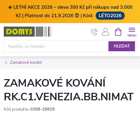
☀️ LETNÍ AKCE 2026 – sleva 300 Kč při nákupu nad 3.000
Kč | Platnost do 21.9.2026 ⏰ | Kód:
LÉTO2026
Přejít
NÁKUPNÍ
KOŠÍK
na
obsah
HLEDAT
Zamakové kování
ZAMAKOVÉ KOVÁNÍ
RK.C1.VENEZIA.BB.NIMAT
Kód produktu:
0308-29819