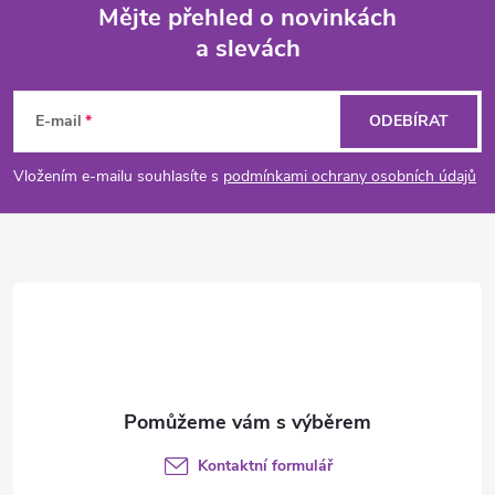
Mějte přehled o novinkách
a slevách
Z
á
E-mail
ODEBÍRAT
p
Vložením e-mailu souhlasíte s
podmínkami ochrany osobních údajů
a
t
í
Kontaktní formulář