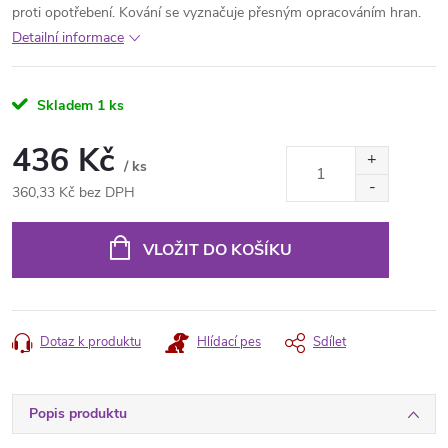
proti opotřebení. Kování se vyznačuje přesným opracováním hran.
Detailní informace
Skladem
1 ks
436 Kč
/ ks
360,33 Kč bez DPH
Měrná
cena:
VLOŽIT DO KOŠÍKU
Dotaz k produktu
Hlídací pes
Sdílet
Popis produktu