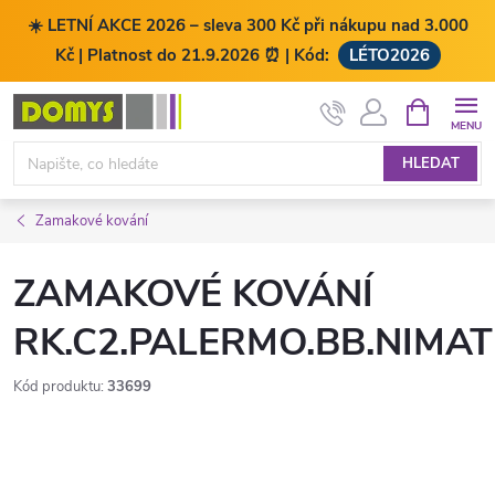
☀️ LETNÍ AKCE 2026 – sleva 300 Kč při nákupu nad 3.000
Kč | Platnost do 21.9.2026 ⏰ | Kód:
LÉTO2026
Přejít
NÁKUPNÍ
KOŠÍK
na
obsah
HLEDAT
Zamakové kování
ZAMAKOVÉ KOVÁNÍ
RK.C2.PALERMO.BB.NIMAT
Kód produktu:
33699