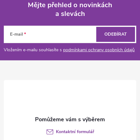
Mějte přehled o novinkách
a slevách
Z
á
E-mail
ODEBÍRAT
p
Vložením e-mailu souhlasíte s
podmínkami ochrany osobních údajů
a
t
í
Kontaktní formulář