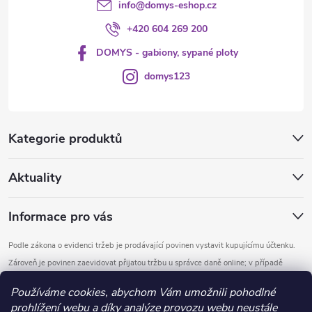
info
@
domys-eshop.cz
+420 604 269 200
DOMYS - gabiony, sypané ploty
domys123
Kategorie produktů
Aktuality
Informace pro vás
Podle zákona o evidenci tržeb je prodávající povinen vystavit kupujícímu účtenku.
Zároveň je povinen zaevidovat přijatou tržbu u správce daně online; v případě
technického výpadku pak nejpozději do 48 hodin.
Používáme cookies, abychom Vám umožnili pohodlné
prohlížení webu a díky analýze provozu webu neustále