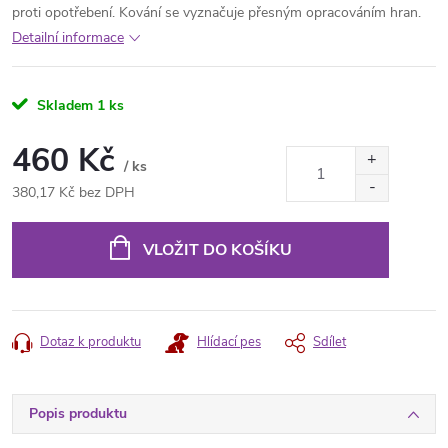
proti opotřebení. Kování se vyznačuje přesným opracováním hran.
Detailní informace
Skladem
1 ks
460 Kč
/ ks
380,17 Kč bez DPH
Měrná
cena:
VLOŽIT DO KOŠÍKU
Dotaz k produktu
Hlídací pes
Sdílet
Popis produktu