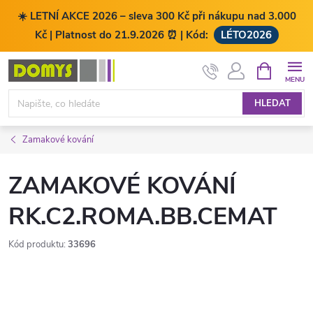
☀️ LETNÍ AKCE 2026 – sleva 300 Kč při nákupu nad 3.000
Kč | Platnost do 21.9.2026 ⏰ | Kód:
LÉTO2026
Přejít
NÁKUPNÍ
KOŠÍK
na
obsah
HLEDAT
Zamakové kování
ZAMAKOVÉ KOVÁNÍ
RK.C2.ROMA.BB.CEMAT
Kód produktu:
33696