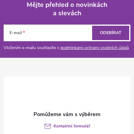
Mějte přehled o novinkách
a slevách
Z
á
E-mail
ODEBÍRAT
p
Vložením e-mailu souhlasíte s
podmínkami ochrany osobních údajů
a
t
í
Kontaktní formulář