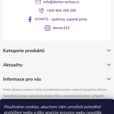
info
@
domys-eshop.cz
+420 604 269 200
DOMYS - gabiony, sypané ploty
domys123
Kategorie produktů
Aktuality
Informace pro vás
Podle zákona o evidenci tržeb je prodávající povinen vystavit kupujícímu účtenku.
Zároveň je povinen zaevidovat přijatou tržbu u správce daně online; v případě
technického výpadku pak nejpozději do 48 hodin.
Používáme cookies, abychom Vám umožnili pohodlné
prohlížení webu a díky analýze provozu webu neustále