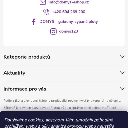
info
@
domys-eshop.cz
+420 604 269 200
DOMYS - gabiony, sypané ploty
domys123
Kategorie produktů
Aktuality
Informace pro vás
Podle zákona o evidenci tržeb je prodávající povinen vystavit kupujícímu účtenku.
Zároveň je povinen zaevidovat přijatou tržbu u správce daně online; v případě
technického výpadku pak nejpozději do 48 hodin.
Používáme cookies, abychom Vám umožnili pohodlné
prohlížení webu a díky analýze provozu webu neustále