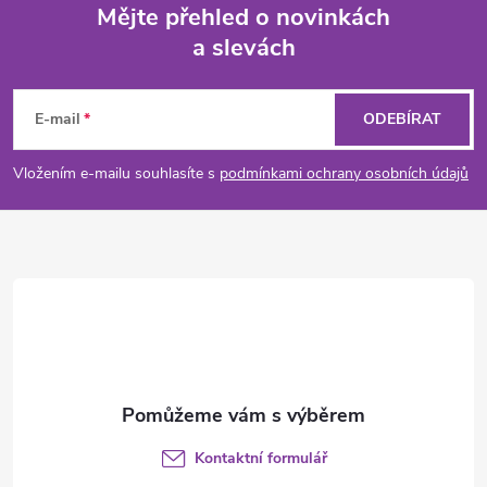
Mějte přehled o novinkách
a slevách
Z
á
E-mail
ODEBÍRAT
p
Vložením e-mailu souhlasíte s
podmínkami ochrany osobních údajů
a
t
í
Kontaktní formulář