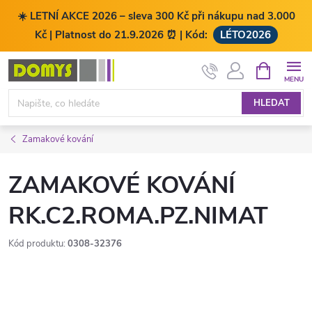
☀️ LETNÍ AKCE 2026 – sleva 300 Kč při nákupu nad 3.000
Kč | Platnost do 21.9.2026 ⏰ | Kód:
LÉTO2026
Přejít
NÁKUPNÍ
KOŠÍK
na
obsah
HLEDAT
Zamakové kování
ZAMAKOVÉ KOVÁNÍ
RK.C2.ROMA.PZ.NIMAT
Kód produktu:
0308-32376