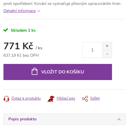
proti opotřebení. Kování se vyznačuje přesným opracováním hran.
Detailní informace
Skladem
1 ks
771 Kč
/ ks
637,19 Kč bez DPH
Měrná
cena:
VLOŽIT DO KOŠÍKU
Dotaz k produktu
Hlídací pes
Sdílet
Popis produktu