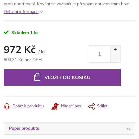
proti opotřebení. Kování se vyznačuje přesným opracováním hran.
Detailní informace
Skladem
1 ks
972 Kč
/ ks
803,31 Kč bez DPH
Měrná
cena:
VLOŽIT DO KOŠÍKU
Dotaz k produktu
Hlídací pes
Sdílet
Popis produktu