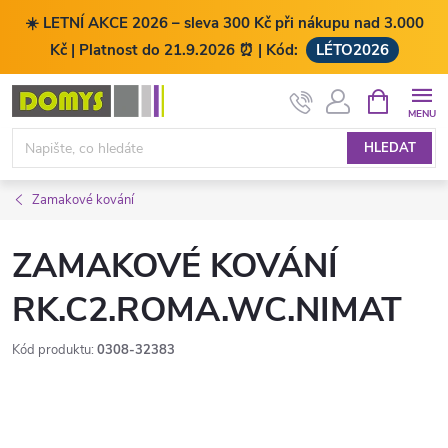
☀️ LETNÍ AKCE 2026 – sleva 300 Kč při nákupu nad 3.000
Kč | Platnost do 21.9.2026 ⏰ | Kód:
LÉTO2026
Přejít
NÁKUPNÍ
KOŠÍK
na
obsah
HLEDAT
Zamakové kování
ZAMAKOVÉ KOVÁNÍ
RK.C2.ROMA.WC.NIMAT
Kód produktu:
0308-32383