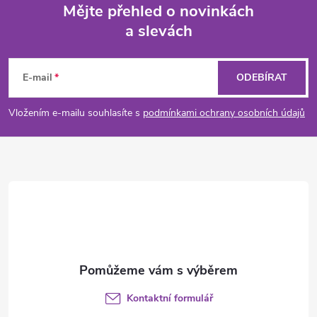
Mějte přehled o novinkách
a slevách
Z
á
E-mail
ODEBÍRAT
p
Vložením e-mailu souhlasíte s
podmínkami ochrany osobních údajů
a
t
í
Kontaktní formulář