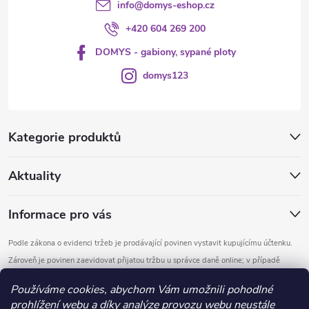
info
@
domys-eshop.cz
+420 604 269 200
DOMYS - gabiony, sypané ploty
domys123
Kategorie produktů
Aktuality
Informace pro vás
Podle zákona o evidenci tržeb je prodávající povinen vystavit kupujícímu účtenku.
Zároveň je povinen zaevidovat přijatou tržbu u správce daně online; v případě
technického výpadku pak nejpozději do 48 hodin.
Používáme cookies, abychom Vám umožnili pohodlné
prohlížení webu a díky analýze provozu webu neustále