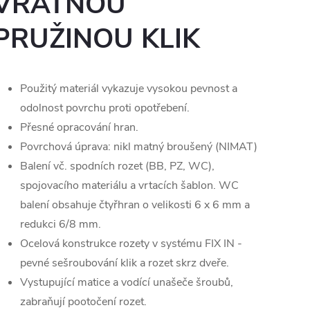
VRATNOU
PRUŽINOU KLIK
Použitý materiál vykazuje vysokou pevnost a
odolnost povrchu proti opotřebení.
Přesné opracování hran.
Povrchová úprava: nikl matný broušený (NIMAT)
Balení vč. spodních rozet (BB, PZ, WC),
spojovacího materiálu a vrtacích šablon. WC
balení obsahuje čtyřhran o velikosti 6 x 6 mm a
redukci 6/8 mm.
Ocelová konstrukce rozety v systému FIX IN -
pevné sešroubování klik a rozet skrz dveře.
Vystupující matice a vodící unašeče šroubů,
zabraňují pootočení rozet.