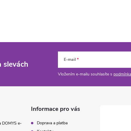
E-mail
a slevách
Vložením e-mailu souhlasíte s
podmínka
Informace pro vás
Doprava a platba
na DOMYS e-