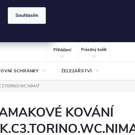
⏰ | Kód:
LÉTO2026
Souhlasím
izace gabionů - inspirujte se!
Kalkulačka gabionu 10x10 cm
CZK
NÁKUPNÍ
KOŠÍK
Prázdný košík
Přihlášení
TOVNÍ SCHRÁNKY
ŽELEZÁŘSTVÍ
TREZOR
C3.TORINO.WC.NIMAT
AMAKOVÉ KOVÁNÍ
K.C3.TORINO.WC.NIM