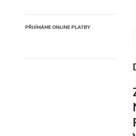
n
e
PŘIJÍMÁME ONLINE PLATBY
l