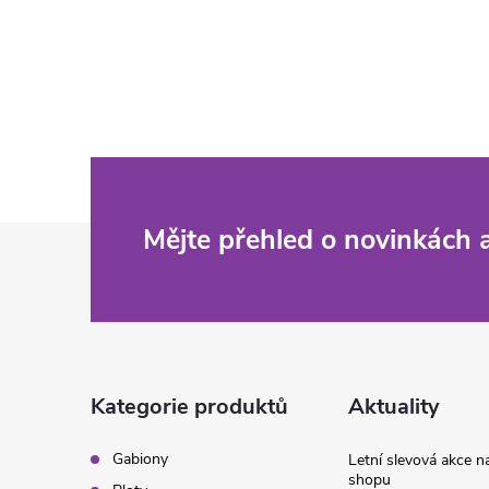
Z
Mějte přehled o novinkách
á
p
a
Kategorie produktů
Aktuality
t
Gabiony
Letní slevová akce 
shopu