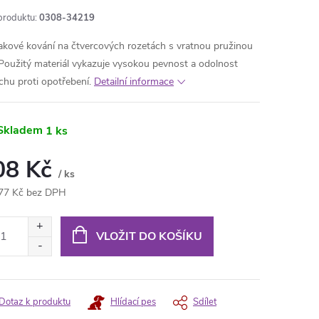
produktu:
0308-34219
kové kování na čtvercových rozetách s vratnou pružinou
. Použitý materiál vykazuje vysokou pevnost a odolnost
chu proti opotřebení.
Detailní informace
Skladem
1 ks
08 Kč
/ ks
77 Kč bez DPH
ná
:
VLOŽIT DO KOŠÍKU
Dotaz k produktu
Hlídací pes
Sdílet