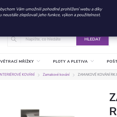
 sleva 300 Kč při nákupu nad 3.000 Kč | Platnost do 21.9.2026 
abychom Vám umožnili pohodlné prohlížení webu a díky
neustále zlepšovali jeho funkce, výkon a použitelnost.
+420 604 269 200
Vrácení a reklamace zboží
Podmínky ochrany osobních údajů
Real
HLEDAT
VĚTRACÍ MŘÍŽKY
PLOTY A PLETIVA
POŠ
INTERIÉROVÉ KOVÁNÍ
Zamakové kování
ZAMAKOVÉ KOVÁNÍ RK.
Z
R