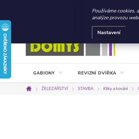
☀️ LETNÍ AKCE 2026 –
Používáme cookies, 
analýze provozu webu 
Přejít
Doprava a platba
Kontakty
Obchodní podmínky
na
Nastavení
obsah
GABIONY
REVIZNÍ DVÍŘKA
ŽELEZÁŘSTVÍ
STAVBA
Kliky a kování
Domů
P
o