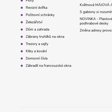
Ploty
í
Květnová MÁJOVÁ A
Revizní dvířka
S gabiony si rozumíme
Poštovní schránky
NOVINKA - Plastov
Železářství
podhrabové desky
Dům a zahrada
Změna adresy provoz
Zábrany truhlíků na okna
Trezory a sejfy
Kliky a kování
Domovní čísla
Zábradlí na francouzská okna