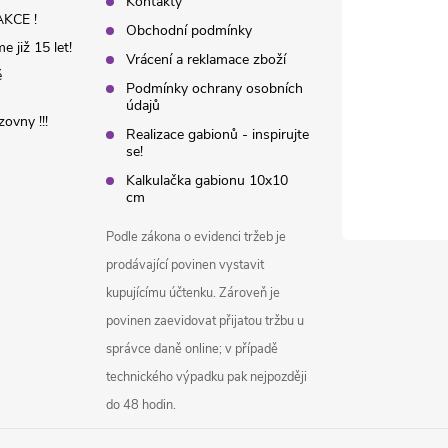
Kontakty
KCE !
Obchodní podmínky
 již 15 let!
Vrácení a reklamace zboží
é
Podmínky ochrany osobních
údajů
ovny !!!
Realizace gabionů - inspirujte
se!
Kalkulačka gabionu 10x10
cm
Podle zákona o evidenci tržeb je
prodávající povinen vystavit
kupujícímu účtenku. Zároveň je
povinen zaevidovat přijatou tržbu u
správce daně online; v případě
technického výpadku pak nejpozději
do 48 hodin.