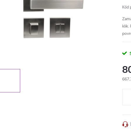
Kód 
Zama
klik
povr
8
667,
Měr
cena