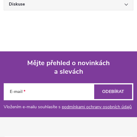
Diskuse
Mějte přehled o novinkách
a slevách
Z
á
E-mail
ODEBÍRAT
p
Vložením e-mailu souhlasíte s
podmínkami ochrany osobních údajů
a