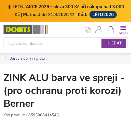
☀️ LETNÍ AKCE 2026 – sleva 300 Kč při nákupu nad 3.000
Kč | Platnost do 21.9.2026 ⏰ | Kód:
LÉTO2026
Přejít
NÁKUPNÍ
KOŠÍK
na
obsah
HLEDAT
Barvy a oprava plotu
ZINK ALU barva ve spreji -
(pro ochranu proti korozi)
Berner
Kód produktu:
8595068414545