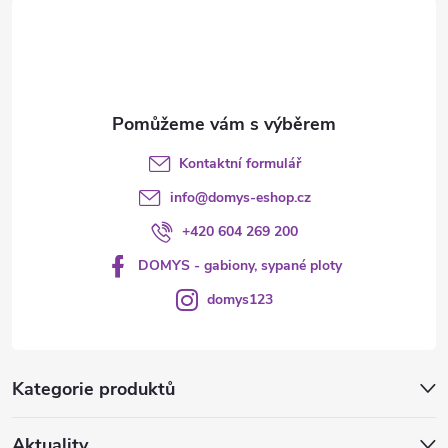
t
í
Kontaktní formulář
info
@
domys-eshop.cz
+420 604 269 200
DOMYS - gabiony, sypané ploty
domys123
Kategorie produktů
Aktuality