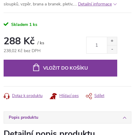
sloupků, vzpěr, brana a branek, pletiv,....
Detailní informace
Skladem
1 ks
288 Kč
/ ks
238,02 Kč bez DPH
Měrná
cena:
VLOŽIT DO KOŠÍKU
Dotaz k produktu
Hlídací pes
Sdílet
Popis produktu
Detailní popis produktu