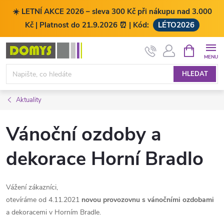
☀️ LETNÍ AKCE 2026 – sleva 300 Kč při nákupu nad 3.000
Kč | Platnost do 21.9.2026 ⏰ | Kód:
LÉTO2026
Přejít
NÁKUPNÍ
KOŠÍK
na
obsah
HLEDAT
Aktuality
Vánoční ozdoby a
dekorace Horní Bradlo
Vážení zákazníci,
otevíráme od 4.11.2021
novou provozovnu s vánočními ozdobami
a dekoracemi v Horním Bradle.