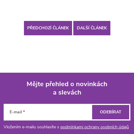
PŘEDCHOZÍ ČLÁNEK
DALŠÍ ČLÁNEK
Mějte přehled o novinkách
a slevách
Z
á
E-mail
ODEBÍRAT
p
Vložením e-mailu souhlasíte s
podmínkami ochrany osobních údajů