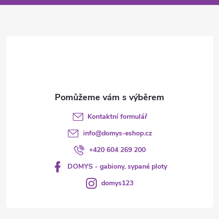
a
t
í
Kontaktní formulář
info
@
domys-eshop.cz
+420 604 269 200
DOMYS - gabiony, sypané ploty
domys123