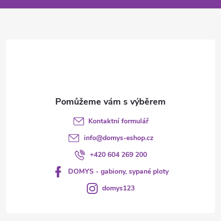
a
t
í
Kontaktní formulář
info
@
domys-eshop.cz
+420 604 269 200
DOMYS - gabiony, sypané ploty
domys123