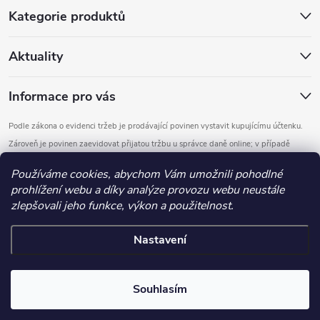
Kategorie produktů
Aktuality
Informace pro vás
Podle zákona o evidenci tržeb je prodávající povinen vystavit kupujícímu účtenku.
Zároveň je povinen zaevidovat přijatou tržbu u správce daně online; v případě
technického výpadku pak nejpozději do 48 hodin.
Používáme cookies, abychom Vám umožnili pohodlné
prohlížení webu a díky analýze provozu webu neustále
Copyright 2026
DOMYS
. Všechna práva vyhrazena.
Upravit nastavení
zlepšovali jeho funkce, výkon a použitelnost.
cookies
Nastavení
Vytvořil Shoptet
.detail-parameters img, .basic-description img, .extended-description
Souhlasím
img, .category-perex img, .category-description img, .article-content