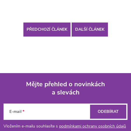
PŘEDCHOZÍ ČLÁNEK
DALŠÍ ČLÁNEK
Mějte přehled o novinkách
a slevách
Z
á
E-mail
ODEBÍRAT
p
Vložením e-mailu souhlasíte s
podmínkami ochrany osobních údajů