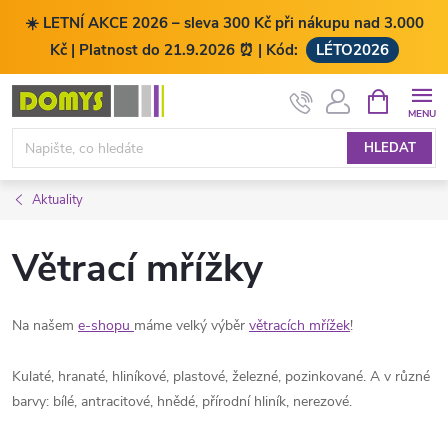
☀️ LETNÍ AKCE 2026 – sleva 300 Kč při nákupu nad 3.000
Kč | Platnost do 21.9.2026 ⏰ | Kód:
LÉTO2026
Přejít
NÁKUPNÍ
KOŠÍK
na
obsah
HLEDAT
Aktuality
Větrací mřížky
Na našem
e-shopu
máme velký výběr
větracích mřížek
!
Kulaté, hranaté, hliníkové, plastové, železné, pozinkované. A v různé
barvy: bílé, antracitové, hnědé, přírodní hliník, nerezové.