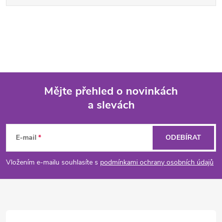
Mějte přehled o novinkách
a slevách
Z
á
E-mail
ODEBÍRAT
p
Vložením e-mailu souhlasíte s
podmínkami ochrany osobních údajů
a
t