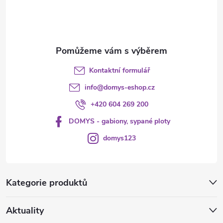
í
Kontaktní formulář
info
@
domys-eshop.cz
+420 604 269 200
DOMYS - gabiony, sypané ploty
domys123
Kategorie produktů
Aktuality