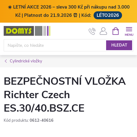
☀️ LETNÍ AKCE 2026 – sleva 300 Kč při nákupu nad 3.000
Kč | Platnost do 21.9.2026 ⏰ | Kód:
LÉTO2026
Přejít
NÁKUPNÍ
KOŠÍK
na
obsah
HLEDAT
Cylindrické vložky
BEZPEČNOSTNÍ VLOŽKA
Richter Czech
ES.30/40.BSZ.CE
Kód produktu:
0612-40616