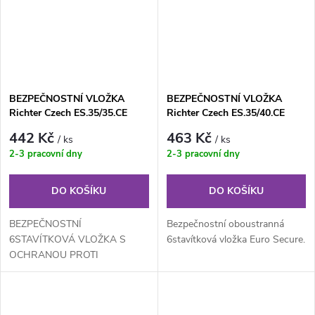
BEZPEČNOSTNÍ VLOŽKA
BEZPEČNOSTNÍ VLOŽKA
Richter Czech ES.35/35.CE
Richter Czech ES.35/40.CE
442 Kč
463 Kč
/ ks
/ ks
2-3 pracovní dny
2-3 pracovní dny
DO KOŠÍKU
DO KOŠÍKU
BEZPEČNOSTNÍ
Bezpečnostní oboustranná
6STAVÍTKOVÁ VLOŽKA S
6stavítková vložka Euro Secure.
OCHRANOU PROTI
ODVRTÁNÍ, BUMPINGU A
VYPLANŽETOVÁNÍ (NOVÝ
BEZPEČNĚJŠÍ PROFIL