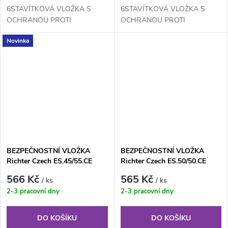
6STAVÍTKOVÁ VLOŽKA S
6STAVÍTKOVÁ VLOŽKA S
OCHRANOU PROTI
OCHRANOU PROTI
ODVRTÁNÍ, BUMPINGU A
ODVRTÁNÍ, BUMPINGU A
Novinka
VYPLANŽETOVÁNÍ (NOVÝ
VYPLANŽETOVÁNÍ (NOVÝ
BEZPEČNĚJŠÍ PROFIL
BEZPEČNĚJŠÍ PROFIL
VLOŽKY)
VLOŽKY)
BEZPEČNOSTNÍ VLOŽKA
BEZPEČNOSTNÍ VLOŽKA
Richter Czech ES.45/55.CE
Richter Czech ES.50/50.CE
566 Kč
565 Kč
/ ks
/ ks
2-3 pracovní dny
2-3 pracovní dny
DO KOŠÍKU
DO KOŠÍKU