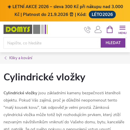
☀️ LETNÍ AKCE 2026 – sleva 300 Kč při nákupu nad 3.000
Kč | Platnost do 21.9.2026 ⏰ | Kód:
LÉTO2026
Přejít
NÁKUPNÍ
KOŠÍK
na
obsah
HLEDAT
Kliky a kování
Cylindrické vložky
Cylindrické vložky
jsou základními kameny bezpečnosti kteréholi
objektu. Pokud Vás zajímá, proč je důležité neopomenout tento
"malý kousek kovu", tak odpověď je velmi prostá. Zámková
cylindrická vložka může totiž být rozhodujícím prvkem, který ztíží
nezvaným návštěvníkům vniknutí do Vašeho domu, bytu, kanceláře
atd. natolik, že od svého pokusu o nepovolený vstup upustí.