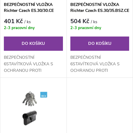
s
BEZPEČNOSTNÍ VLOŽKA
BEZPEČNOSTNÍ VLOŽKA
p
Richter Czech ES.30/30.CE
Richter Czech ES.30/35.BSZ.CE
p
r
401 Kč
504 Kč
/ ks
/ ks
r
2-3 pracovní dny
2-3 pracovní dny
o
o
DO KOŠÍKU
DO KOŠÍKU
d
d
BEZPEČNOSTNÍ
BEZPEČNOSTNÍ
u
6STAVÍTKOVÁ VLOŽKA S
6STAVÍTKOVÁ VLOŽKA S
OCHRANOU PROTI
OCHRANOU PROTI
u
ODVRTÁNÍ, BUMPINGU A
ODVRTÁNÍ, BUMPINGU A
k
VYPLANŽETOVÁNÍ (NOVÝ
VYPLANŽETOVÁNÍ (NOVÝ
k
BEZPEČNĚJŠÍ PROFIL
BEZPEČNĚJŠÍ PROFIL
t
VLOŽKY)
VLOŽKY)
t
ů
ů