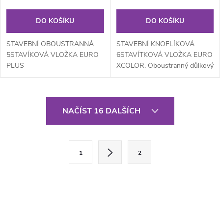
DO KOŠÍKU
DO KOŠÍKU
STAVEBNÍ OBOUSTRANNÁ
STAVEBNÍ KNOFLÍKOVÁ
5STAVÍKOVÁ VLOŽKA EURO
6STAVÍTKOVÁ VLOŽKA EURO
PLUS
XCOLOR. Oboustranný důlkový
klíč s plastovou hlavou a
barevným pinem pro...
O
NAČÍST 16 DALŠÍCH
v
l
S
1
2
t
á
r
d
á
a
n
k