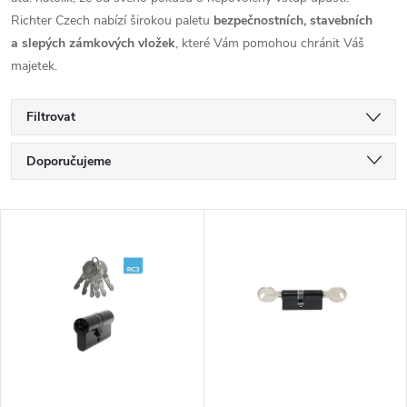
Richter Czech nabízí širokou paletu
bezpečnostních, stavebních
a slepých zámkových vložek
, které Vám pomohou chránit Váš
majetek.
Filtrovat
Ř
Doporučujeme
a
Nejlevnější
V
Nejdražší
z
ý
Nejprodávanější
e
p
Abecedně
n
i
í