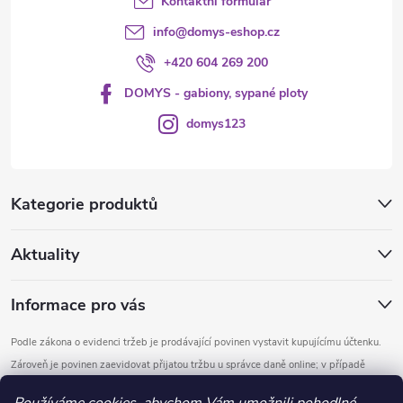
s
Kontaktní formulář
u
info
@
domys-eshop.cz
+420 604 269 200
DOMYS - gabiony, sypané ploty
domys123
Kategorie produktů
Aktuality
Informace pro vás
Podle zákona o evidenci tržeb je prodávající povinen vystavit kupujícímu účtenku.
Zároveň je povinen zaevidovat přijatou tržbu u správce daně online; v případě
technického výpadku pak nejpozději do 48 hodin.