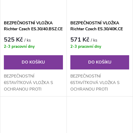
BEZPEČNOSTNÍ VLOŽKA
BEZPEČNOSTNÍ VLOŽKA
Richter Czech ES.30/40.BSZ.CE
Richter Czech ES.30/40K.CE
525 Kč
571 Kč
/ ks
/ ks
2-3 pracovní dny
2-3 pracovní dny
DO KOŠÍKU
DO KOŠÍKU
BEZPEČNOSTNÍ
BEZPEČNOSTNÍ
6STAVÍTKOVÁ VLOŽKA S
6STAVÍTKOVÁ VLOŽKA S
OCHRANOU PROTI
OCHRANOU PROTI
ODVRTÁNÍ, BUMPINGU A
ODVRTÁNÍ, BUMPINGU A
VYPLANŽETOVÁNÍ (NOVÝ
VYPLANŽETOVÁNÍ (NOVÝ
BEZPEČNĚJŠÍ PROFIL
BEZPEČNĚJŠÍ PROFIL
VLOŽKY)
VLOŽKY)