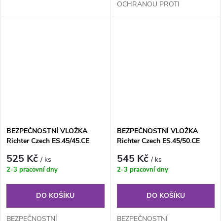
OCHRANOU PROTI
ODVRTÁNÍ, BUMPINGU A
VYPLANŽETOVÁNÍ (NOVÝ
BEZPEČNĚJŠÍ PROFIL
VLOŽKY)
BEZPEČNOSTNÍ VLOŽKA
BEZPEČNOSTNÍ VLOŽKA
Richter Czech ES.45/45.CE
Richter Czech ES.45/50.CE
525 Kč
545 Kč
/ ks
/ ks
2-3 pracovní dny
2-3 pracovní dny
DO KOŠÍKU
DO KOŠÍKU
BEZPEČNOSTNÍ
BEZPEČNOSTNÍ