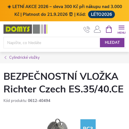
☀️ LETNÍ AKCE 2026 – sleva 300 Kč při nákupu nad 3.000
Kč | Platnost do 21.9.2026 ⏰ | Kód:
LÉTO2026
Přejít
NÁKUPNÍ
KOŠÍK
na
obsah
HLEDAT
Cylindrické vložky
BEZPEČNOSTNÍ VLOŽKA
Richter Czech ES.35/40.CE
Kód produktu:
0612-40494