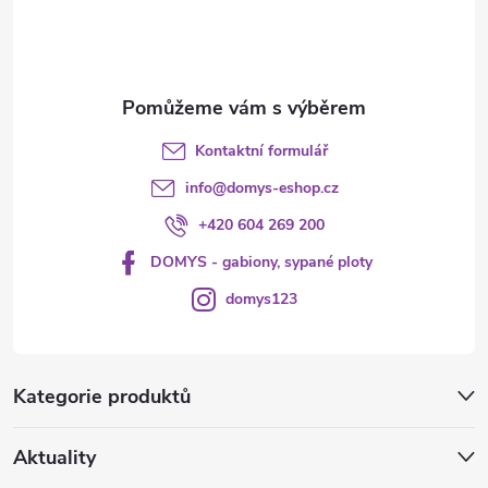
í
Kontaktní formulář
info
@
domys-eshop.cz
+420 604 269 200
DOMYS - gabiony, sypané ploty
domys123
Kategorie produktů
Aktuality