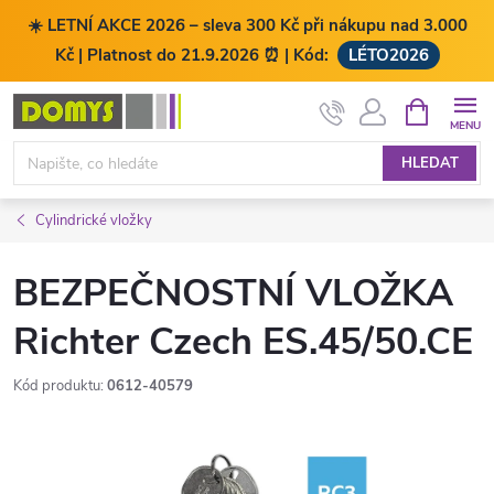
☀️ LETNÍ AKCE 2026 – sleva 300 Kč při nákupu nad 3.000
Kč | Platnost do 21.9.2026 ⏰ | Kód:
LÉTO2026
Přejít
NÁKUPNÍ
KOŠÍK
na
obsah
HLEDAT
Cylindrické vložky
BEZPEČNOSTNÍ VLOŽKA
Richter Czech ES.45/50.CE
Kód produktu:
0612-40579