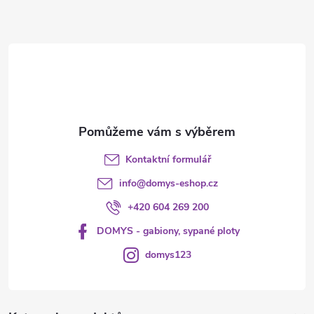
a
t
í
Kontaktní formulář
info
@
domys-eshop.cz
+420 604 269 200
DOMYS - gabiony, sypané ploty
domys123