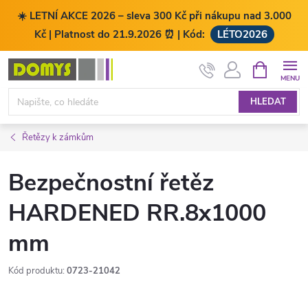
☀️ LETNÍ AKCE 2026 – sleva 300 Kč při nákupu nad 3.000
Kč | Platnost do 21.9.2026 ⏰ | Kód:
LÉTO2026
Přejít
NÁKUPNÍ
KOŠÍK
na
obsah
HLEDAT
Řetězy k zámkům
Bezpečnostní řetěz
HARDENED RR.8x1000
mm
Kód produktu:
0723-21042