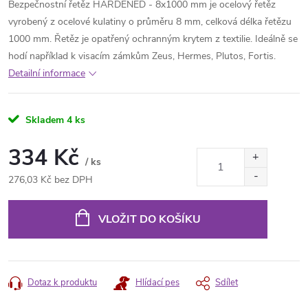
Bezpečnostní řetěz HARDENED - 8x1000 mm je ocelový řetěz
vyrobený z ocelové kulatiny o průměru 8 mm, celková délka řetězu
1000 mm. Řetěz je opatřený ochranným krytem z textilie. Ideálně se
hodí například k visacím zámkům Zeus, Hermes, Plutos, Fortis.
Detailní informace
Skladem
4 ks
334 Kč
/ ks
276,03 Kč bez DPH
Měrná
cena:
VLOŽIT DO KOŠÍKU
Dotaz k produktu
Hlídací pes
Sdílet