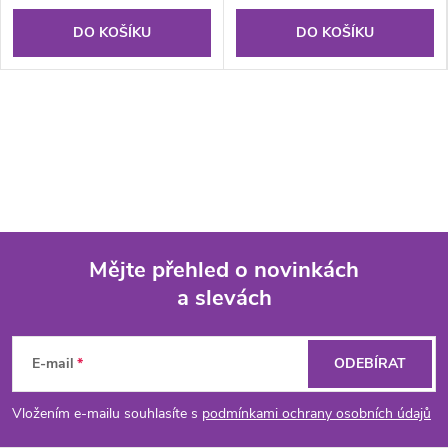
DO KOŠÍKU
DO KOŠÍKU
Mějte přehled o novinkách
a slevách
Z
á
E-mail
ODEBÍRAT
p
Vložením e-mailu souhlasíte s
podmínkami ochrany osobních údajů