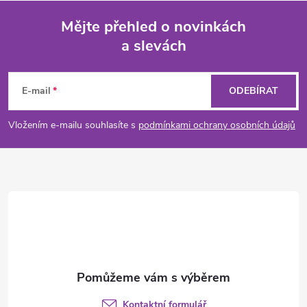
Mějte přehled o novinkách
a slevách
Z
á
E-mail
ODEBÍRAT
p
Vložením e-mailu souhlasíte s
podmínkami ochrany osobních údajů
a
t
í
Kontaktní formulář