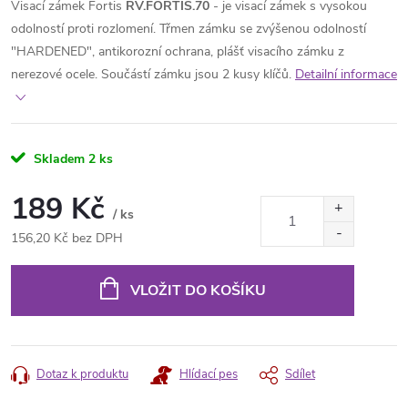
Visací zámek Fortis
RV.FORTIS.70
- je visací zámek s vysokou
odolností proti rozlomení. Třmen zámku se zvýšenou odolností
"HARDENED", antikorozní ochrana, plášť visacího zámku z
nerezové ocele. Součástí zámku jsou 2 kusy klíčů.
Detailní informace
Skladem
2 ks
189 Kč
/ ks
156,20 Kč bez DPH
Měrná
cena:
VLOŽIT DO KOŠÍKU
Dotaz k produktu
Hlídací pes
Sdílet