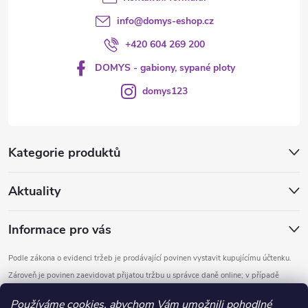
info
@
domys-eshop.cz
+420 604 269 200
DOMYS - gabiony, sypané ploty
domys123
Kategorie produktů
Aktuality
Informace pro vás
Podle zákona o evidenci tržeb je prodávající povinen vystavit kupujícímu účtenku.
Zároveň je povinen zaevidovat přijatou tržbu u správce daně online; v případě
technického výpadku pak nejpozději do 48 hodin.
Používáme cookies, abychom Vám umožnili pohodlné