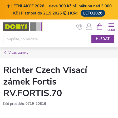
☀️ LETNÍ AKCE 2026 – sleva 300 Kč při nákupu nad 3.000
Kč | Platnost do 21.9.2026 ⏰ | Kód:
LÉTO2026
Přejít
NÁKUPNÍ
KOŠÍK
na
obsah
HLEDAT
Visací zámky
Richter Czech Visací
zámek Fortis
RV.FORTIS.70
Kód produktu:
0719-20816