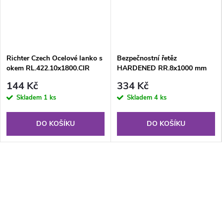
Richter Czech Ocelové lanko s
Bezpečnostní řetěz
okem RL.422.10x1800.CIR
HARDENED RR.8x1000 mm
144 Kč
334 Kč
Skladem
1 ks
Skladem
4 ks
DO KOŠÍKU
DO KOŠÍKU