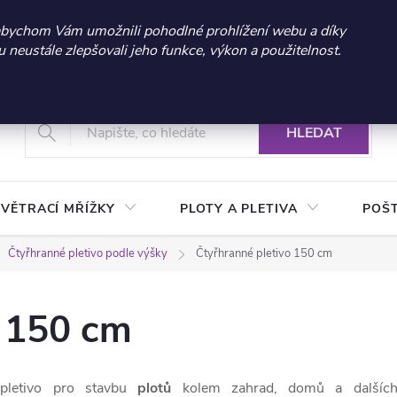
 sleva 300 Kč při nákupu nad 3.000 Kč | Platnost do 21.9.2026 
abychom Vám umožnili pohodlné prohlížení webu a díky
neustále zlepšovali jeho funkce, výkon a použitelnost.
+420 604 269 200
Vrácení a reklamace zboží
Podmínky ochrany osobních údajů
Real
HLEDAT
VĚTRACÍ MŘÍŽKY
PLOTY A PLETIVA
POŠ
Čtyřhranné pletivo podle výšky
Čtyřhranné pletivo 150 cm
o 150 cm
pletivo pro stavbu
plotů
kolem zahrad, domů a dalšíc