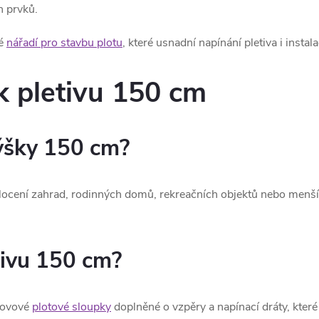
h prvků.
né
nářadí pro stavbu plotu
, které usnadní napínání pletiva i instal
k pletivu 150 cm
výšky 150 cm?
oplocení zahrad, rodinných domů, rekreačních objektů nebo men
tivu 150 cm?
 kovové
plotové sloupky
doplněné o vzpěry a napínací dráty, které 