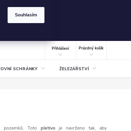
⏰ | Kód:
LÉTO2026
Souhlasím
izace gabionů - inspirujte se!
Kalkulačka gabionu 10x10 cm
CZK
NÁKUPNÍ
KOŠÍK
Prázdný košík
Přihlášení
TOVNÍ SCHRÁNKY
ŽELEZÁŘSTVÍ
TREZOR
h pozemků. Toto
pletivo
je navrženo tak, aby