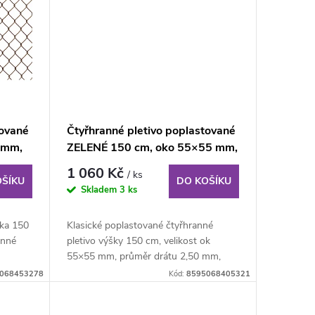
tované
Čtyřhranné pletivo poplastované
 mm,
ZELENÉ 150 cm, oko 55×55 mm,
role 15 m, bez ND
1 060 Kč
/ ks
OŠÍKU
DO KOŠÍKU
Skladem
3 ks
ška 150
Klasické poplastované čtyřhranné
anné
pletivo výšky 150 cm, velikost ok
55×55 mm, průměr drátu 2,50 mm,
kompaktní role o...
068453278
Kód:
8595068405321