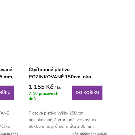
tované
Čtyřhranné pletivo
55 mm,
POZINKOVANÉ 150cm, oko
átem
55x55 mm, role 15m, s
1 155 Kč
/ ks
napínacím drátem
OŠÍKU
DO KOŠÍKU
7-10 pracovních
dnů
VANÉ
Plotové pletivo výšky 150 cm
pozinkované, čtyřhranné, velikost ok
Výška
55×55 mm, průměr drátu 2,00 mm,
role o délce 15 m....
068403761
Kód:
8595068402535