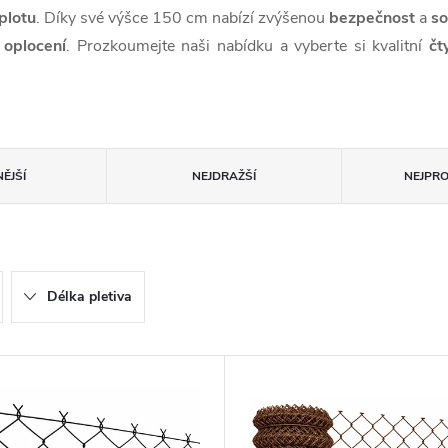
plotu
. Díky své výšce 150 cm nabízí zvýšenou
bezpečnost
a
s
t
oplocení
. Prozkoumejte naši nabídku a vyberte si kvalitní
čt
ĚJŠÍ
NEJDRAŽŠÍ
NEJPR
Délka pletiva