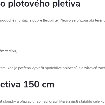
 plotového pletiva
oduché montáži a dobré flexibilitě. Pletivo se přizpůsobí terénu 
ém terénu,
m, kde je potřeba vytvořit spolehlivé oplocení, ale zároveň zac
pletiva 150 cm
it sloupky a připravit napínací dráty, které zajistí stabilitu cel