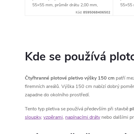
55×55 mm, průměr drátu 2,00 mm,
55×55 
kompaktní role o...
role o d
Kód:
8595068406502
O
v
Kde se používá plot
l
á
Čtyřhranné plotové pletivo výšky 150 cm
patří me
d
firemních areálů. Výška 150 cm nabízí dobrý poměr
zapadne do okolního prostředí.
a
c
Tento typ pletiva se používá především při stavbě
pl
sloupky
,
vzpěrami
,
napínacími dráty
nebo dalšími pr
í
p