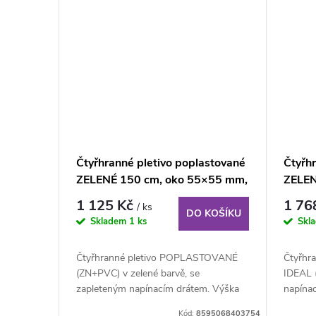
t
ů
Čtyřhranné pletivo poplastované
Čtyřh
ZELENÉ 150 cm, oko 55×55 mm,
ZELEN
role 15 m, s napínacím drátem
role 
1 125 Kč
1 76
/ ks
DO KOŠÍKU
Skladem
1 ks
Skl
Čtyřhranné pletivo POPLASTOVANÉ
Čtyřhr
(ZN+PVC) v zelené barvě, se
IDEAL 
zapleteným napínacím drátem. Výška
napínac
150 cm, délka 15 m,...
25 m....
Kód:
8595068403754