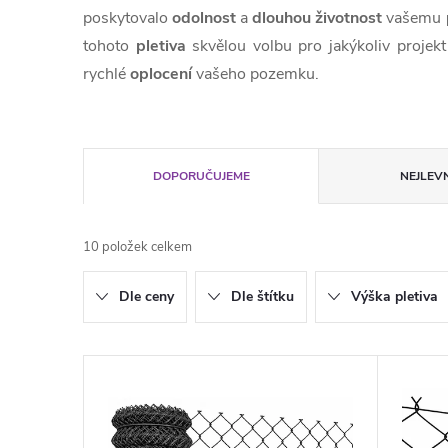
poskytovalo
odolnost
a
dlouhou životnost
vašemu
tohoto
pletiva
skvělou volbu pro jakýkoliv projek
rychlé
oplocení
vašeho pozemku.
Ř
DOPORUČUJEME
NEJLEVN
a
10
položek celkem
z
Dle ceny
Dle štítku
Výška pletiva
e
n
V
í
ý