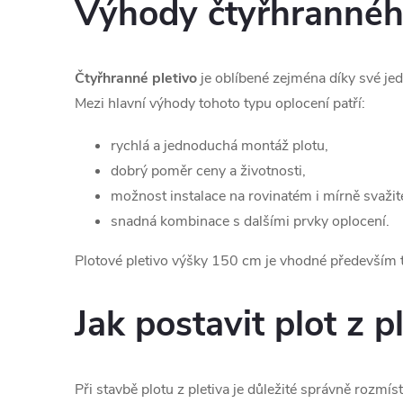
Výhody čtyřhranného
r
v
Čtyřhranné pletivo
je oblíbené zejména díky své jedn
k
Mezi hlavní výhody tohoto typu oplocení patří:
y
rychlá a jednoduchá montáž plotu,
v
dobrý poměr ceny a životnosti,
možnost instalace na rovinatém i mírně svažit
ý
snadná kombinace s dalšími prvky oplocení.
p
Plotové pletivo výšky 150 cm je vhodné především ta
i
Jak postavit plot z 
s
u
Při stavbě plotu z pletiva je důležité správně rozmíst