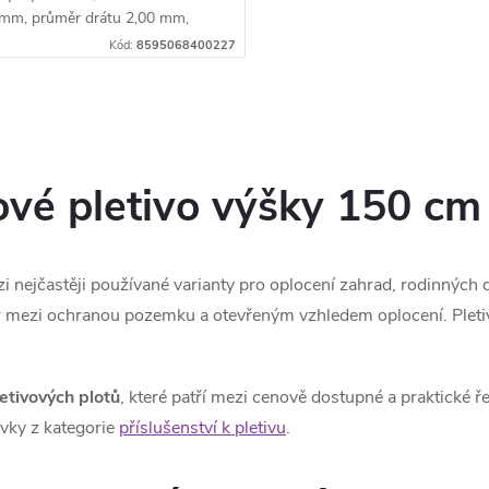
mm, průměr drátu 2,00 mm,
élce 25 m....
Kód:
8595068400227
ové pletivo výšky 150 cm
zi nejčastěji používané varianty pro oplocení zahrad, rodinný
 mezi ochranou pozemku a otevřeným vzhledem oplocení. Pletiv
etivových plotů
, které patří mezi cenově dostupné a praktické ř
vky z kategorie
příslušenství k pletivu
.