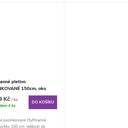
anné pletivo
NKOVANÉ 150cm, oko
 mm, role 25m, s
9 Kč
/ ks
acím drátem
DO KOŠÍKU
adem
4 ks
ké pozinkované čtyřhranné
 výšky 150 cm, velikost ok