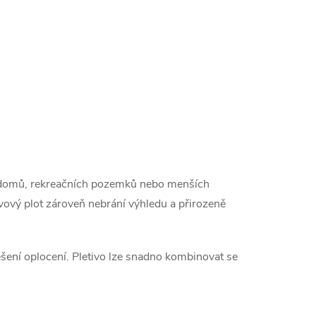
ch domů, rekreačních pozemků nebo menších
ový plot zároveň nebrání výhledu a přirozeně
ešení oplocení. Pletivo lze snadno kombinovat se