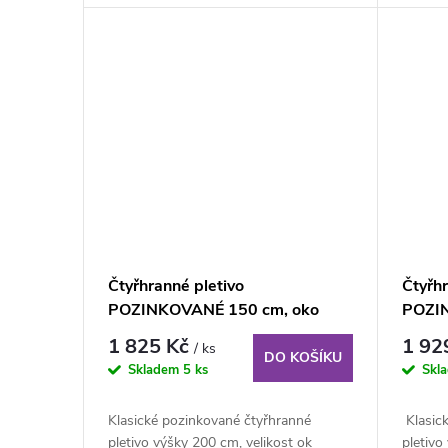
Čtyřhranné pletivo
Čtyřhr
POZINKOVANÉ 150 cm, oko
POZI
55×55 mm, role 25 m, bez ND
55x55
1 825 Kč
1 92
/ ks
napín
DO KOŠÍKU
Skladem
5 ks
Skl
Klasické pozinkované čtyřhranné
Klasic
pletivo výšky 200 cm, velikost ok
pletivo