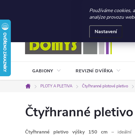
☀️ LETNÍ AKCE 2026 –
Používáme cookies, 
analýze provozu webu 
Přejít
Doprava a platba
Kontakty
Obchodní podmínky
na
Nastavení
obsah
GABIONY
REVIZNÍ DVÍŘKA
PLOTY A PLETIVA
Čtyřhranné plotové pletivo
Domů
Čtyřhranné pletiv
Čtyřhranné pletivo výšky 150 cm
– ideální 