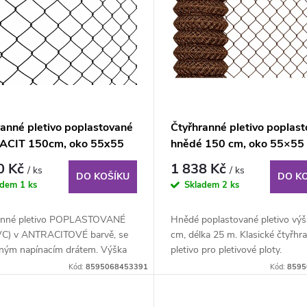
ranné pletivo poplastované
Čtyřhranné pletivo poplas
CIT 150cm, oko 55x55
hnědé 150 cm, oko 55×55
ole 25m, s napínacím
role 25 m, bez ND
0 Kč
1 838 Kč
/ ks
/ ks
m
DO KOŠÍKU
DO K
adem
1 ks
Skladem
2 ks
anné pletivo POPLASTOVANÉ
Hnědé poplastované pletivo vý
C) v ANTRACITOVÉ barvě, se
cm, délka 25 m. Klasické čtyřhr
eným napínacím drátem. Výška
pletivo pro pletivové ploty.
 délka 25...
Kód:
8595068453391
Kód:
8595