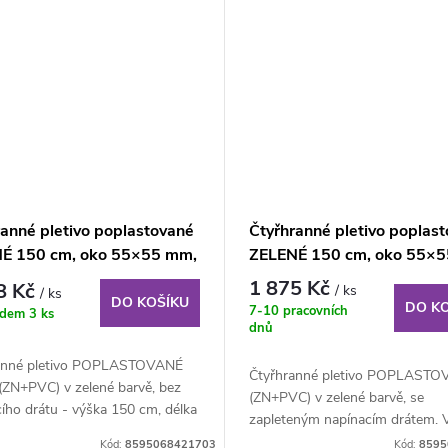
ranné pletivo poplastované
Čtyřhranné pletivo poplas
É 150 cm, oko 55×55 mm,
ZELENÉ 150 cm, oko 55×
25 m, bez ND
role 25 m, s napínacím dr
1 875 Kč
8 Kč
/ ks
/ ks
DO KOŠÍKU
DO K
7-10 pracovních
adem
3 ks
dnů
anné pletivo POPLASTOVANÉ
Čtyřhranné pletivo POPLASTO
(ZN+PVC) v zelené barvě, bez
(ZN+PVC) v zelené barvě, se
ího drátu - výška 150 cm, délka
zapleteným napínacím drátem. 
150 cm, délka 25 m,...
Kód:
8595068421703
Kód:
8595