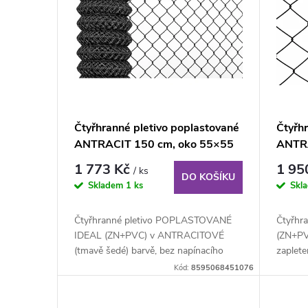
p
p
r
i
o
s
d
p
Čtyřhranné pletivo poplastované
Čtyřh
u
ANTRACIT 150 cm, oko 55×55
ANTRA
r
mm, role 25 m, bez ND
mm, r
1 773 Kč
1 95
/ ks
dráte
k
DO KOŠÍKU
o
Skladem
1 ks
Skl
t
d
Čtyřhranné pletivo POPLASTOVANÉ
Čtyřhr
IDEAL (ZN+PVC) v ANTRACITOVÉ
(ZN+PV
ů
u
(tmavě šedé) barvě, bez napínacího
zaplet
drátu - výška 150 cm,...
150 cm,
Kód:
8595068451076
k