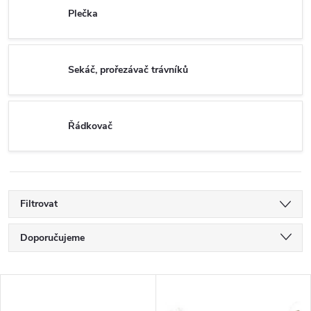
Plečka
Sekáč, prořezávač trávníků
Řádkovač
Filtrovat
Ř
Doporučujeme
a
Nejlevnější
V
Nejdražší
z