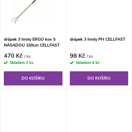
k
t
t
ů
ů
drápek 3 hroty ERGO kov S
drápek 3 hroty PH CELLFAST
NÁSADOU 150cm CELLFAST
470 Kč
98 Kč
/ ks
/ ks
Skladem
2 ks
Skladem
4 ks
DO KOŠÍKU
DO KOŠÍKU