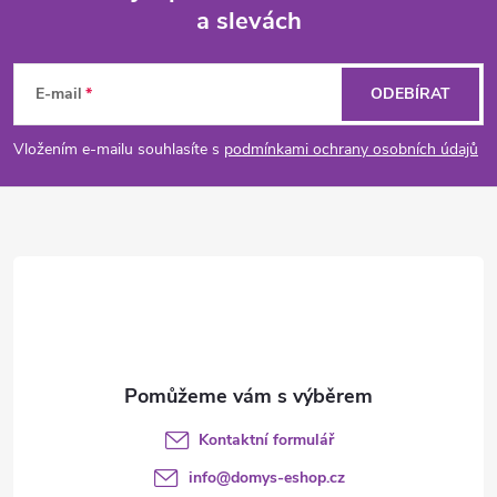
a slevách
á
Z
p
n
r
á
í
E-mail
ODEBÍRAT
v
p
Vložením e-mailu souhlasíte s
podmínkami ochrany osobních údajů
k
a
y
t
v
ý
í
p
i
s
Kontaktní formulář
u
info
@
domys-eshop.cz