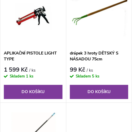
ý
Nejprodávanější
e
p
Abecedně
n
i
í
s
APLIKAČNÍ PISTOLE LIGHT
drápek 3 hroty DĚTSKÝ S
p
TYPE
NÁSADOU 75cm
p
r
1 599 Kč
99 Kč
/ ks
/ ks
r
Skladem
1 ks
Skladem
5 ks
o
o
DO KOŠÍKU
DO KOŠÍKU
d
d
u
u
k