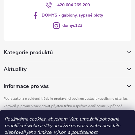
+420 604 269 200
DOMYS - gabiony, sypané ploty
domys123
Kategorie produktů
Aktuality
Informace pro vás
Podle zákona o evidenci tržeb je prodávající povinen vystavit kupujícímu účtenku.
Zároveň je povinen zaevidovat přijatou tržbu u správce daně online; v případě
technického výpadku pak nejpozději do 48 hodin.
Používáme cookies, abychom Vám umožnili pohodlné
prohlížení webu a díky analýze provozu webu neustále
Copyright 2026
DOMYS
. Všechna práva vyhrazena.
Upravit nastavení
zlepšovali jeho funkce, výkon a použitelnost.