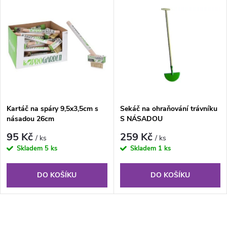
V
Nejdražší
z
ý
Nejprodávanější
e
p
Abecedně
n
i
í
s
Kartáč na spáry 9,5x3,5cm s
Sekáč na ohraňování trávníku
p
násadou 26cm
S NÁSADOU
p
r
95 Kč
259 Kč
/ ks
/ ks
r
Skladem
5 ks
Skladem
1 ks
o
o
DO KOŠÍKU
DO KOŠÍKU
d
d
u
O