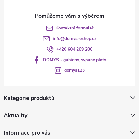
y
v
Kontaktní formulář
ý
info
@
domys-eshop.cz
p
+420 604 269 200
i
DOMYS - gabiony, sypané ploty
s
domys123
u
Kategorie produktů
Aktuality
Informace pro vás